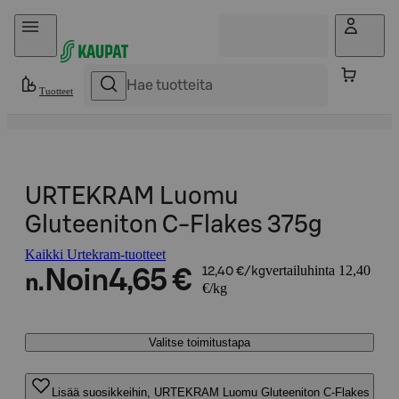
Hyppää sisältöön
Tuotteet
URTEKRAM Luomu
Gluteeniton C-Flakes 375g
Kaikki Urtekram-tuotteet
vertailuhinta 12,40
Noin
4,65 €
12,40 €/kg
n.
€/kg
Valitse toimitustapa
Lisää suosikkeihin, URTEKRAM Luomu Gluteeniton C-Flakes