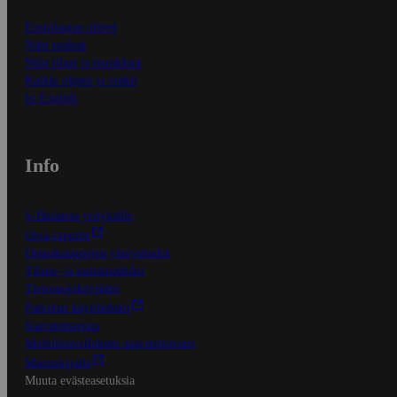
Ensitilaajan ohjeet
Näin maksat
Näin tilaat ja muokkaat
Kaikki ohjeet ja vinkit
In English
Info
S-Business yrityksille
Oiva-raportit
Osuuskauppojen yhteystiedot
Tilaus- ja toimitusehdot
Tietosuojakäytäntö
Palvelun käyttöehdot
Saavutettavuus
Mobiilisovelluksen saavutettavuus
Mainostajalle
Muuta evästeasetuksia