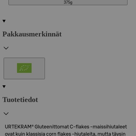
375g
Pakkausmerkinnät
Tuotetiedot
URTEKRAM® Gluteenittomat C-flakes ‑maissihiutaleet
ovat kuin klassisia corn flakes ‑hiutaleita, mutta täysin