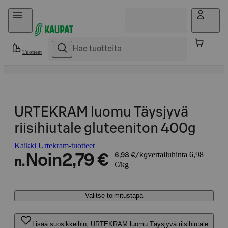
Hyppää sisältöön
Tuotteet
URTEKRAM luomu Täysjyvä
riisihiutale gluteeniton 400g
Kaikki Urtekram-tuotteet
vertailuhinta 6,98
Noin
2,79 €
6,98 €/kg
n.
€/kg
Valitse toimitustapa
Lisää suosikkeihin, URTEKRAM luomu Täysjyvä riisihiutale