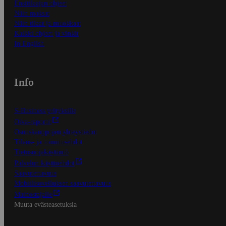
Ensitilaajan ohjeet
Näin maksat
Näin tilaat ja muokkaat
Kaikki ohjeet ja vinkit
In English
Info
S-Business yrityksille
Oiva-raportit
Osuuskauppojen yhteystiedot
Tilaus- ja toimitusehdot
Tietosuojakäytäntö
Palvelun käyttöehdot
Saavutettavuus
Mobiilisovelluksen saavutettavuus
Mainostajalle
Muuta evästeasetuksia