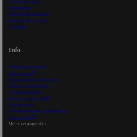
Ensitilaajan ohjeet
Näin maksat
Näin tilaat ja muokkaat
Kaikki ohjeet ja vinkit
In English
Info
S-Business yrityksille
Oiva-raportit
Osuuskauppojen yhteystiedot
Tilaus- ja toimitusehdot
Tietosuojakäytäntö
Palvelun käyttöehdot
Saavutettavuus
Mobiilisovelluksen saavutettavuus
Mainostajalle
Muuta evästeasetuksia