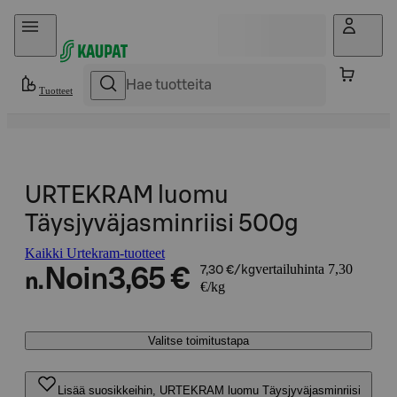
Hyppää sisältöön
Tuotteet
URTEKRAM luomu
Täysjyväjasminriisi 500g
Kaikki Urtekram-tuotteet
vertailuhinta 7,30
Noin
3,65 €
7,30 €/kg
n.
€/kg
Valitse toimitustapa
Lisää suosikkeihin, URTEKRAM luomu Täysjyväjasminriisi