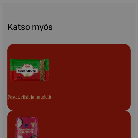
Katso myös
Pastat, riisit ja nuudelit