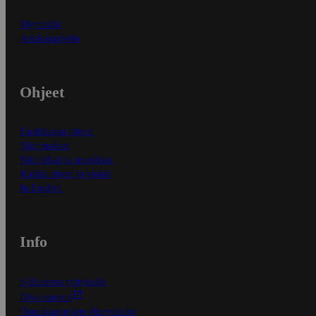
Myymälät
Asiakaspalvelu
Ohjeet
Ensitilaajan ohjeet
Näin maksat
Näin tilaat ja muokkaat
Kaikki ohjeet ja vinkit
In English
Info
S-Business yrityksille
Oiva-raportit
Osuuskauppojen yhteystiedot