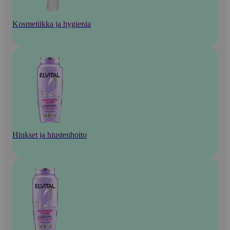
Kosmetiikka ja hygienia
Hiukset ja hiustenhoito