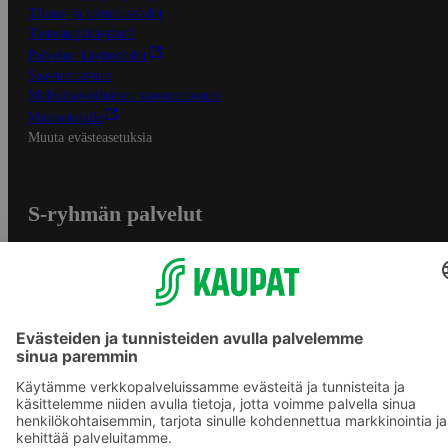
Tilaus- ja toimitusehdot
Tietosuojakäytäntö
Palvelun käyttöehdot
Saavutettavuus
Mobiilisovelluksen saavutettavuus
Mainostajalle
Muuta evästeasetuksia
S-ryhmän palvelut
S-ryhmä
Asiakasomistajuus
Yhteishyvä Ruoka -sovellus
S-ostoslista -sovellus
Prisma.fi
Sokos.fi
S-Pankki
Yhteishyvä
Sokos Hotels