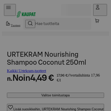
Hyppää sisältöön
Tuotteet
URTEKRAM Nourishing
Shampoo Coconut 250ml
Kaikki Urtekram-tuotteet
vertailuhinta 17,96
Noin
4,49 €
17,96 €/l
n.
€/l
Valitse toimitustapa
Lisää suosikkeihin, URTEKRAM Nourishing Shampoo Coconut