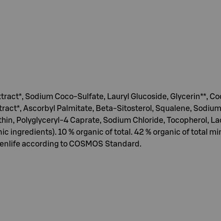
tract*, Sodium Coco-Sulfate, Lauryl Glucoside, Glycerin**, C
ract*, Ascorbyl Palmitate, Beta-Sitosterol, Squalene, Sodiu
in, Polyglyceryl-4 Caprate, Sodium Chloride, Tocopherol, Lacti
 ingredients). 10 % organic of total. 42 % organic of total mi
enlife according to COSMOS Standard.