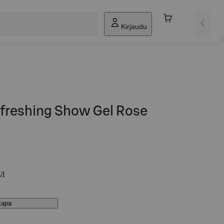
Kirjaudu
reshing Show Gel Rose
/l
stapa