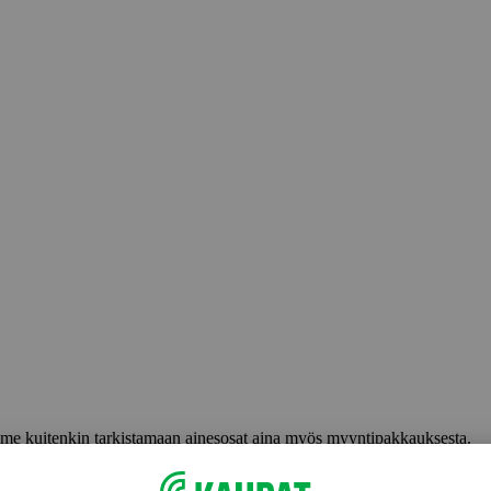
lemme kuitenkin tarkistamaan ainesosat aina myös myyntipakkauksesta.