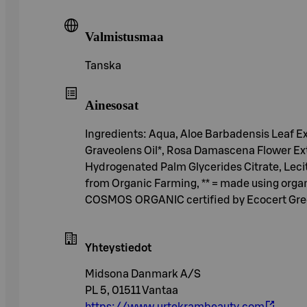
Valmistusmaa
Tanska
Ainesosat
Ingredients: Aqua, Aloe Barbadensis Leaf Ex
Graveolens Oil*, Rosa Damascena Flower Ext
Hydrogenated Palm Glycerides Citrate, Lecith
from Organic Farming, ** = made using organic
COSMOS ORGANIC certified by Ecocert Gre
Yhteystiedot
Midsona Danmark A/S
PL 5, 01511 Vantaa
https://www.urtekrambeauty.com