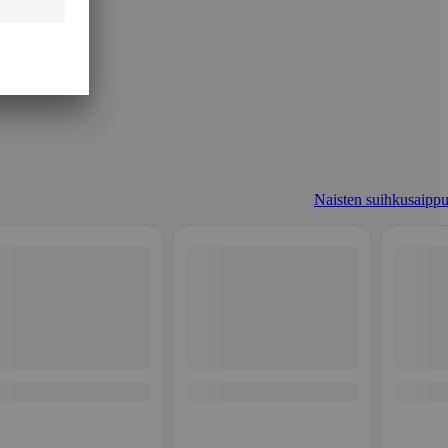
Naisten suihkusaippu