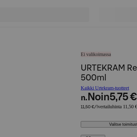
Ei valikoimassa
URTEKRAM Ref
500ml
Kaikki Urtekram-tuotteet
Noin
5,75 €
n.
vertailuhinta 11,50 €
11,50 €/l
Valitse toimitu