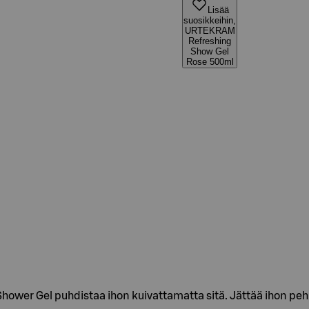
Lisää
suosikkeihin,
URTEKRAM
Refreshing
Show Gel
Rose 500ml
er Gel puhdistaa ihon kuivattamatta sitä. Jättää ihon pehm