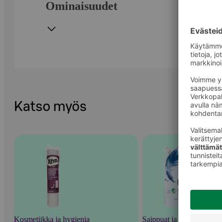
Ominaisuudet
Katso myös
Kosmetiikka ja hygienia
Saippuat ja pesutarvikkee