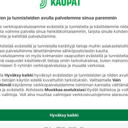
t
Naisten suihkusaippuat