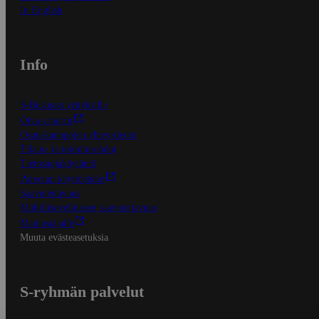
In English
Info
S-Business yrityksille
Oiva-raportit
Osuuskauppojen yhteystiedot
Tilaus- ja toimitusehdot
Tietosuojakäytäntö
Palvelun käyttöehdot
Saavutettavuus
Mobiilisovelluksen saavutettavuus
Mainostajalle
Muuta evästeasetuksia
S-ryhmän palvelut