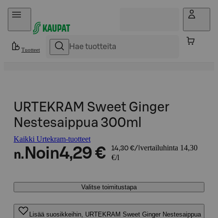
Hyppää sisältöön
Tuotteet
URTEKRAM Sweet Ginger
Nestesaippua 300ml
Kaikki Urtekram-tuotteet
vertailuhinta 14,30
Noin
4,29 €
14,30 €/l
n.
€/l
Valitse toimitustapa
Lisää suosikkeihin, URTEKRAM Sweet Ginger Nestesaippua