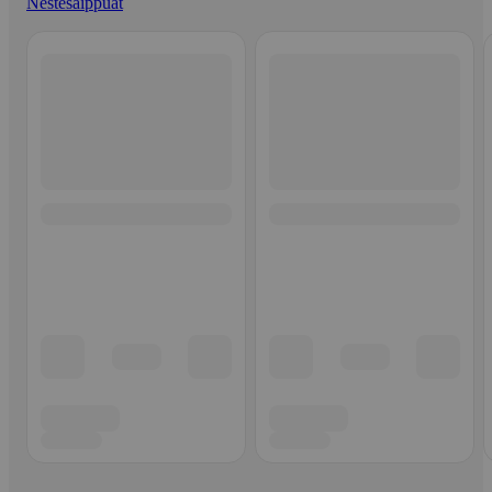
Nestesaippuat
Ohita listaus