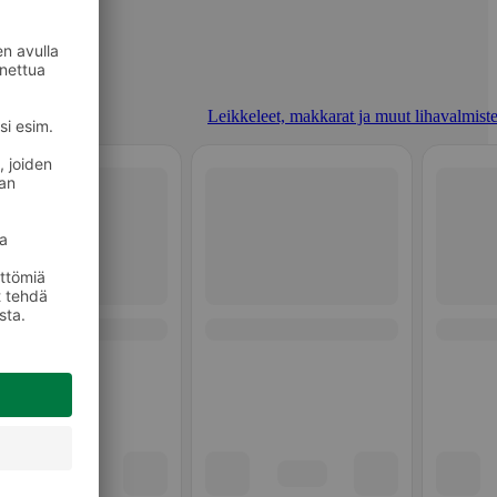
Leikkeleet, makkarat ja muut lihavalmiste