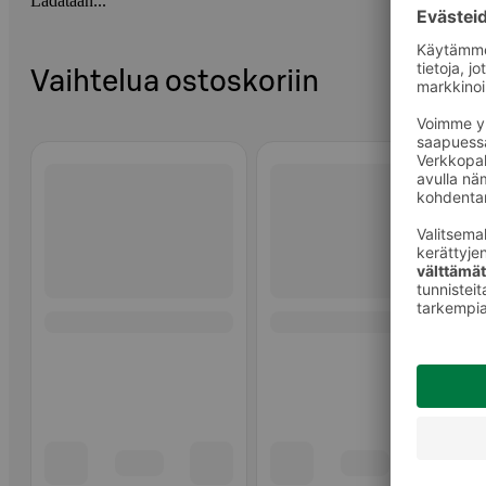
Ladataan...
Vaihtelua ostoskoriin
Ohita listaus