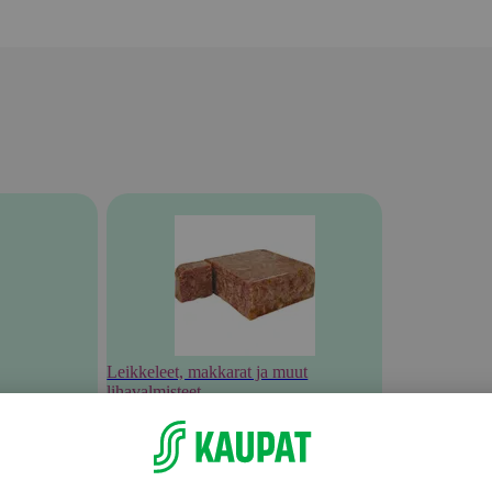
Leikkeleet, makkarat ja muut
lihavalmisteet