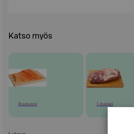
Katso myös
Ruokatori
Lihatiski