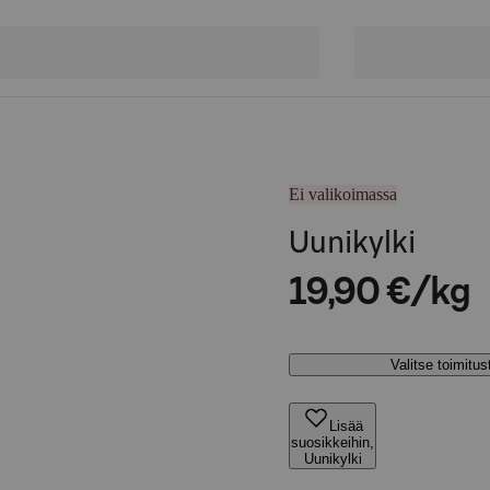
Ei valikoimassa
Uunikylki
19,90 €/kg
Valitse toimitu
Lisää
suosikkeihin,
Uunikylki