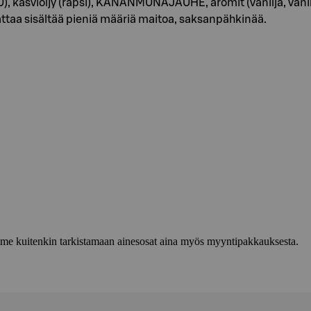
 kasviöljy (rapsi), KANANMUNAJAUHE, aromit (vanilja, vanilli
ttaa sisältää pieniä määriä maitoa, saksanpähkinää.
lemme kuitenkin tarkistamaan ainesosat aina myös myyntipakkauksesta.