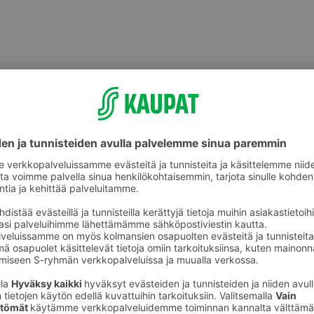
Makeat leivonnaiset