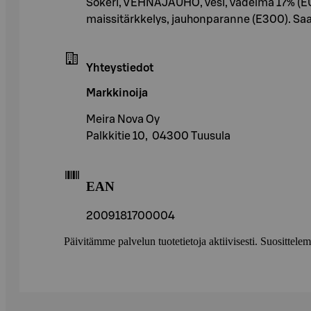
Sokeri, VEHNÄJAUHO, vesi, vadelma 17% (EU),
maissitärkkelys, jauhonparanne (E300). Saa
Yhteystiedot
Markkinoija
Meira Nova Oy
Palkkitie 10, 04300 Tuusula
EAN
2009181700004
Päivitämme palvelun tuotetietoja aktiivisesti. Suositte