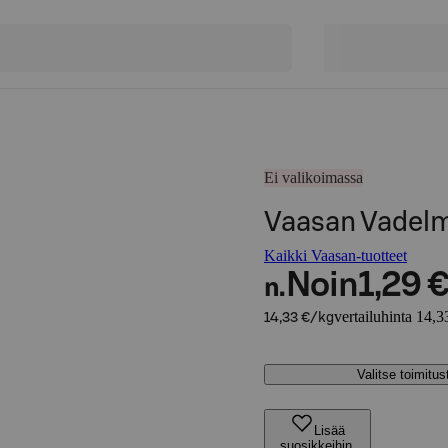
Ei valikoimassa
Vaasan Vadelm
Kaikki Vaasan-tuotteet
Noin
1,29 
n.
vertailuhinta 14,3
14,33 €/kg
Valitse toimitu
Lisää
suosikkeihin,