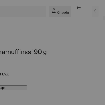
Kirjaudu
amuffinssi 90 g
€
3 €/kg
stapa