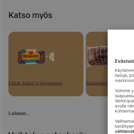
Katso myös
Leivät, keksit ja leivonnaiset
Paistopisteen tuotteet
Ladataan...