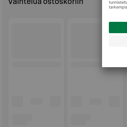
Vaihtelua ostoskoriin
Ohita listaus