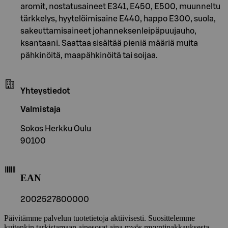
aromit, nostatusaineet E341, E450, E500, muunneltu
tärkkelys, hyytelöimisaine E440, happo E300, suola,
sakeuttamisaineet johanneksenleipäpuujauho,
ksantaani. Saattaa sisältää pieniä määriä muita
pähkinöitä, maapähkinöitä tai soijaa.
Yhteystiedot
Valmistaja
Sokos Herkku Oulu
90100
EAN
2002527800000
Päivitämme palvelun tuotetietoja aktiivisesti. Suosittelemme
kuitenkin tarkistamaan ainesosat aina myös myyntipakkauksesta.