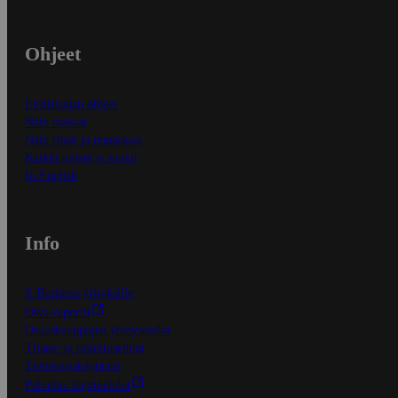
Ohjeet
Ensitilaajan ohjeet
Näin maksat
Näin tilaat ja muokkaat
Kaikki ohjeet ja vinkit
In English
Info
S-Business yrityksille
Oiva-raportit
Osuuskauppojen yhteystiedot
Tilaus- ja toimitusehdot
Tietosuojakäytäntö
Palvelun käyttöehdot