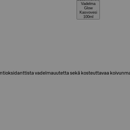
Vadelma
Glow
Kasvovesi
100ml
 antioksidanttista vadelmauutetta sekä kosteuttavaa koivunma