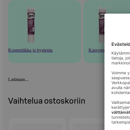
Kosmetiikka ja hygienia
Kasvojenhoito
Ladataan...
Vaihtelua ostoskoriin
Ohita listaus