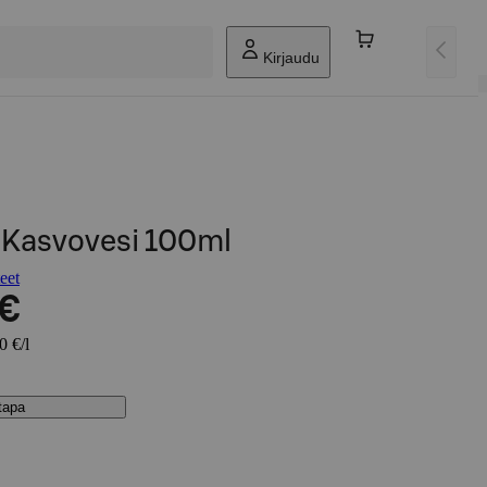
Kirjaudu
 Kasvovesi 100ml
eet
 €
0 €/l
stapa