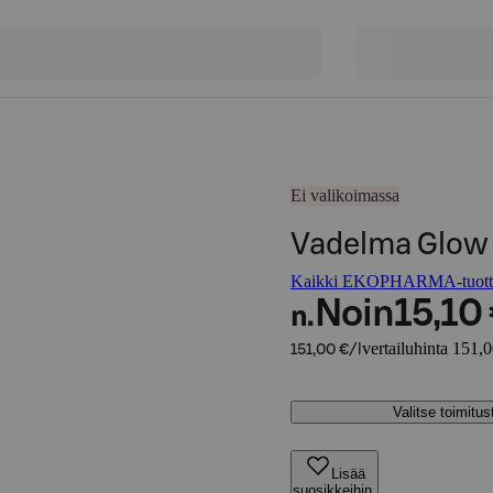
Ei valikoimassa
Vadelma Glow
Kaikki EKOPHARMA-tuott
Noin
15,10
n.
vertailuhinta 151,0
151,00 €/l
Valitse toimitu
Lisää
suosikkeihin,