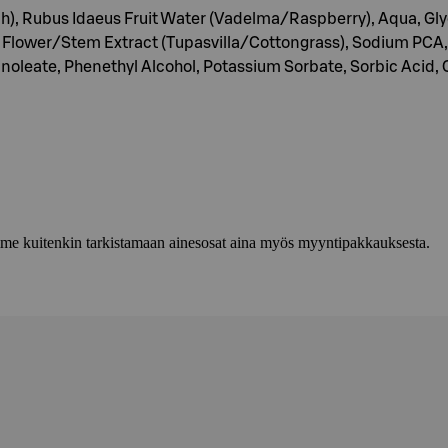
h), Rubus Idaeus Fruit Water (Vadelma/Raspberry), Aqua, Glyce
lower/Stem Extract (Tupasvilla/Cottongrass), Sodium PCA, P
inoleate, Phenethyl Alcohol, Potassium Sorbate, Sorbic Acid, C
lemme kuitenkin tarkistamaan ainesosat aina myös myyntipakkauksesta.