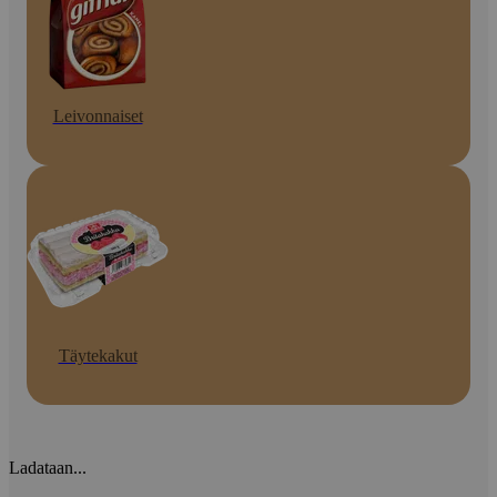
Leivonnaiset
Täytekakut
Ladataan...