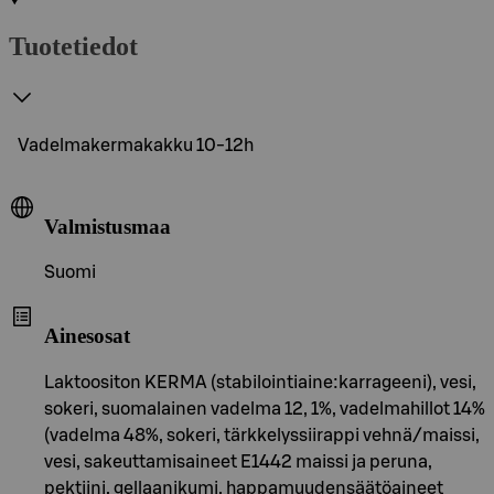
Tuotetiedot
Vadelmakermakakku 10-12h
Valmistusmaa
Suomi
Ainesosat
Laktoositon KERMA (stabilointiaine:karrageeni), vesi,
sokeri, suomalainen vadelma 12, 1%, vadelmahillot 14%
(vadelma 48%, sokeri, tärkkelyssiirappi vehnä/maissi,
vesi, sakeuttamisaineet E1442 maissi ja peruna,
pektiini, gellaanikumi, happamuudensäätöaineet