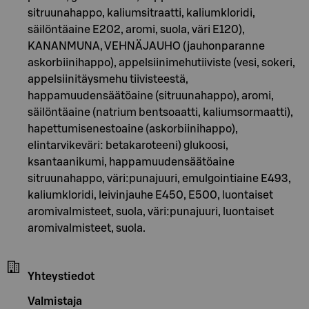
sitruunahappo, kaliumsitraatti, kaliumkloridi,
säilöntäaine E202, aromi, suola, väri E120),
KANANMUNA, VEHNÄJAUHO (jauhonparanne
askorbiinihappo), appelsiinimehutiiviste (vesi, sokeri,
appelsiinitäysmehu tiivisteestä,
happamuudensäätöaine (sitruunahappo), aromi,
säilöntäaine (natrium bentsoaatti, kaliumsormaatti),
hapettumisenestoaine (askorbiinihappo),
elintarvikeväri: betakaroteeni) glukoosi,
ksantaanikumi, happamuudensäätöaine
sitruunahappo, väri:punajuuri, emulgointiaine E493,
kaliumkloridi, leivinjauhe E450, E500, luontaiset
aromivalmisteet, suola, väri:punajuuri, luontaiset
aromivalmisteet, suola.
Yhteystiedot
Valmistaja