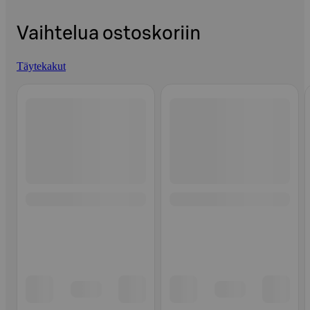
Vaihtelua ostoskoriin
Täytekakut
Ohita listaus