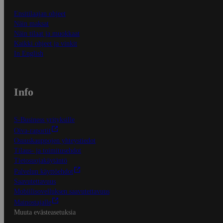
Ensitilaajan ohjeet
Näin maksat
Näin tilaat ja muokkaat
Kaikki ohjeet ja vinkit
In English
Info
S-Business yrityksille
Oiva-raportit
Osuuskauppojen yhteystiedot
Tilaus- ja toimitusehdot
Tietosuojakäytäntö
Palvelun käyttöehdot
Saavutettavuus
Mobiilisovelluksen saavutettavuus
Mainostajalle
Muuta evästeasetuksia