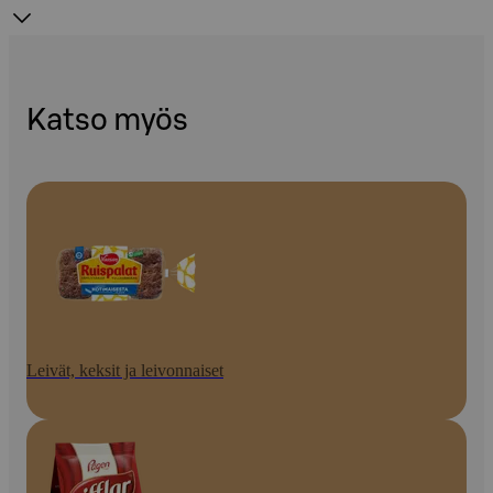
Katso myös
Leivät, keksit ja leivonnaiset