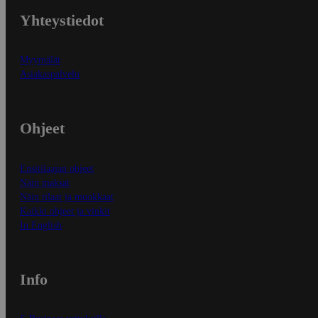
Yhteystiedot
Myymälät
Asiakaspalvelu
Ohjeet
Ensitilaajan ohjeet
Näin maksat
Näin tilaat ja muokkaat
Kaikki ohjeet ja vinkit
In English
Info