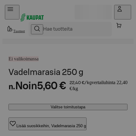
Hyppää sisältöön
Tuotteet
Ei valikoimassa
Vadelmarasia 250 g
vertailuhinta 22,40
Noin
5,60 €
22,40 €/kg
n.
€/kg
Valitse toimitustapa
Lisää suosikkeihin, Vadelmarasia 250 g