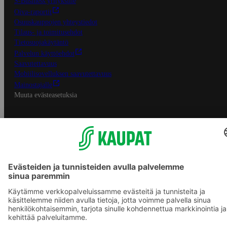
S-Business yrityksille
Oiva-raportit
Osuuskauppojen yhteystiedot
Tilaus- ja toimitusehdot
Tietosuojakäytäntö
Palvelun käyttöehdot
Saavutettavuus
Mobiilisovelluksen saavutettavuus
Mainostajalle
Muuta evästeasetuksia
S-ryhmän palvelut
S-ryhmä
Asiakasomistajuus
Yhteishyvä Ruoka -sovellus
S-ostoslista -sovellus
Prisma.fi
Sokos.fi