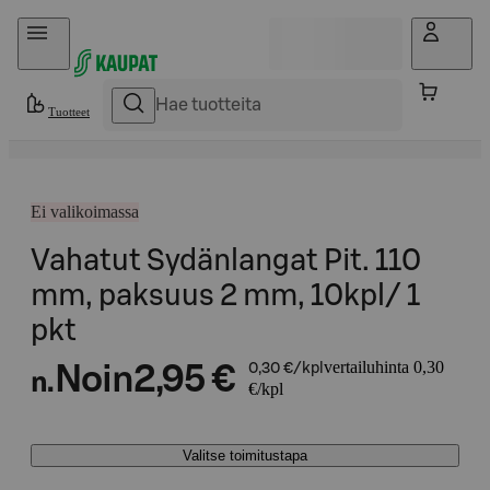
Hyppää sisältöön
Tuotteet
Ei valikoimassa
Vahatut Sydänlangat Pit. 110
mm, paksuus 2 mm, 10kpl/ 1
pkt
vertailuhinta 0,30
Noin
2,95 €
0,30 €/kpl
n.
€/kpl
Valitse toimitustapa