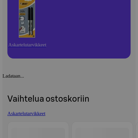
Askartelutarvikkeet
Ladataan...
Vaihtelua ostoskoriin
Askartelutarvikkeet
Ohita listaus