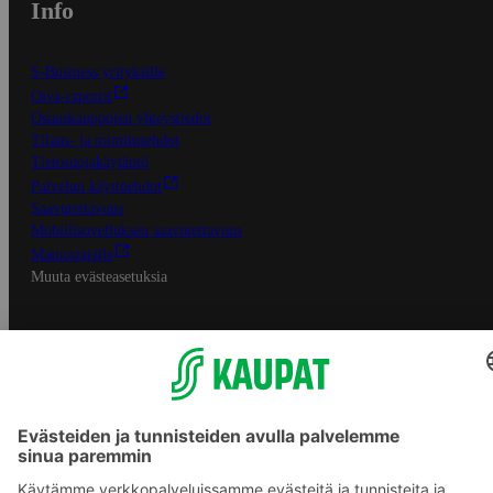
Info
S-Business yrityksille
Oiva-raportit
Osuuskauppojen yhteystiedot
Tilaus- ja toimitusehdot
Tietosuojakäytäntö
Palvelun käyttöehdot
Saavutettavuus
Mobiilisovelluksen saavutettavuus
Mainostajalle
Muuta evästeasetuksia
S-ryhmän palvelut
S-ryhmä
Asiakasomistajuus
Yhteishyvä Ruoka -sovellus