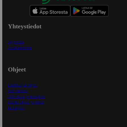
Yhteystiedot
Myymälät
Asiakaspalvelu
Ohjeet
Ensitilaajan ohjeet
Näin maksat
Näin tilaat ja muokkaat
Kaikki ohjeet ja vinkit
In English