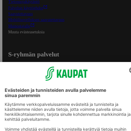
Tietosuojakäytäntö
Palvelun käyttöehdot
Saavutettavuus
Mobiilisovelluksen saavutettavuus
Mainostajalle
Muuta evästeasetuksia
S-ryhmän palvelut
S-ryhmä
Asiakasomistajuus
Yhteishyvä Ruoka -sovellus
S-ostoslista -sovellus
Prisma.fi
Sokos.fi
S-Pankki
Yhteishyvä
Sokos Hotels
Raflaamo