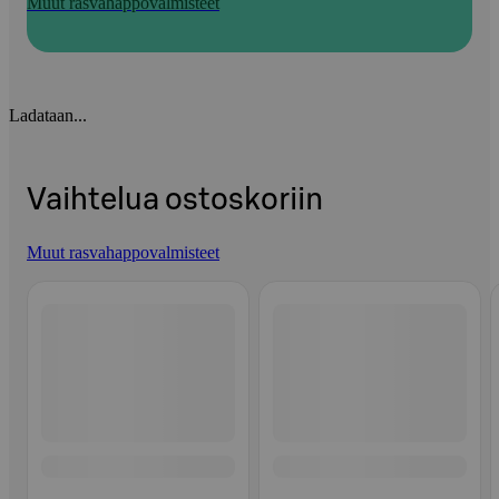
Muut rasvahappovalmisteet
Ladataan...
Vaihtelua ostoskoriin
Muut rasvahappovalmisteet
Ohita listaus