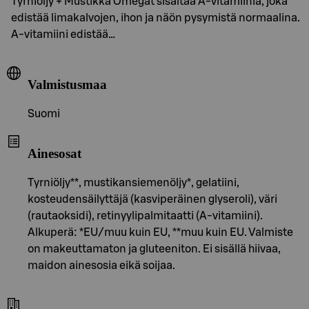
Tyrniöljy + Mustikka Omegat sisältää A-vitamiinia, joka
edistää limakalvojen, ihon ja näön pysymistä normaalina.
A-vitamiini edistää…
Valmistusmaa
Suomi
Ainesosat
Tyrniöljy**, mustikansiemenöljy*, gelatiini,
kosteudensäilyttäjä (kasviperäinen glyseroli), väri
(rautaoksidi), retinyylipalmitaatti (A-vitamiini).
Alkuperä: *EU/muu kuin EU, **muu kuin EU. Valmiste
on makeuttamaton ja gluteeniton. Ei sisällä hiivaa,
maidon ainesosia eikä soijaa.