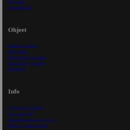
Myymälät
Asiakaspalvelu
Ohjeet
Ensitilaajan ohjeet
Näin maksat
Näin tilaat ja muokkaat
Kaikki ohjeet ja vinkit
In English
Info
S-Business yrityksille
Oiva-raportit
Osuuskauppojen yhteystiedot
Tilaus- ja toimitusehdot