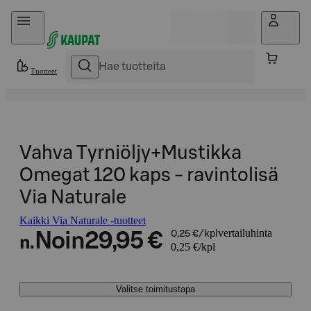
Hyppää sisältöön
Tuotteet
Vahva Tyrniöljy+Mustikka
Omegat 120 kaps - ravintolisä
Via Naturale
Kaikki Via Naturale -tuotteet
vertailuhinta
Noin
29,95 €
0,25 €/kpl
n.
0,25 €/kpl
Valitse toimitustapa