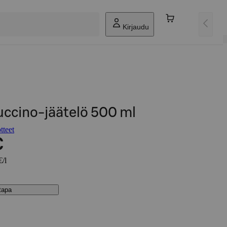
Kirjaudu
uccino-jäätelö 500 ml
tteet
€
€/l
stapa