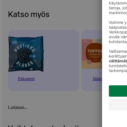
Katso myös
Pakasteet
Jäätelöt
Ladataan...