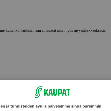
lemme kuitenkin tarkistamaan ainesosat aina myös myyntipakkauksesta.