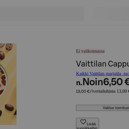
Ei valikoimassa
Vaittilan Capp
Kaikki Vaittilan marjatila -tuo
Noin
6,50 
n.
vertailuhinta 13,00 
13,00 €/l
Valitse toimitu
Lisää
suosikkeihin,