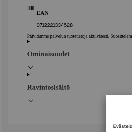
EAN
0712221334528
Päivitämme palvelun tuotetietoja aktiivisesti. Suositte
Ominaisuudet
Ravintosisältö