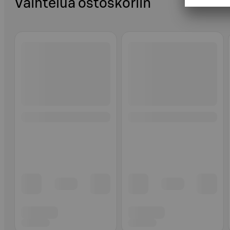
Vaihtelua ostoskoriin
Ohita listaus