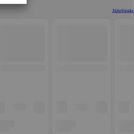
Jäätelöpaket