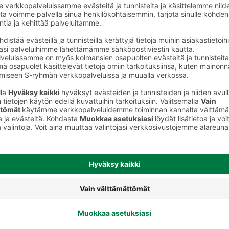
Jäätelöpaketit