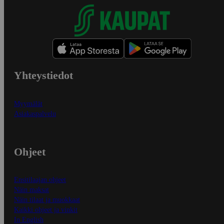
Yhteystiedot
Myymälät
Asiakaspalvelu
Ohjeet
Ensitilaajan ohjeet
Näin maksat
Näin tilaat ja muokkaat
Kaikki ohjeet ja vinkit
In English