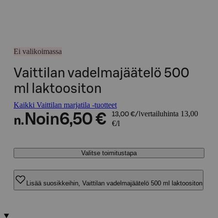
Ei valikoimassa
Vaittilan vadelmajäätelö 500
ml laktoositon
Kaikki Vaittilan marjatila -tuotteet
vertailuhinta 13,00
Noin
6,50 €
13,00 €/l
n.
€/l
Valitse toimitustapa
Lisää suosikkeihin, Vaittilan vadelmajäätelö 500 ml laktoositon