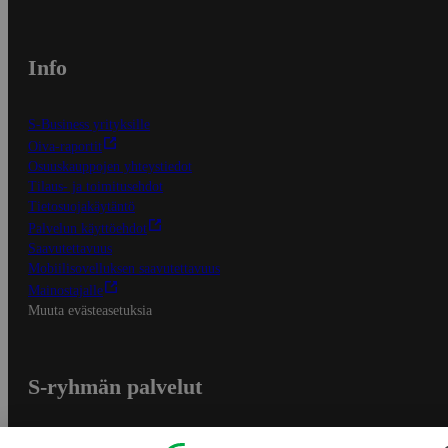
Info
S-Business yrityksille
Oiva-raportit
Osuuskauppojen yhteystiedot
Tilaus- ja toimitusehdot
Tietosuojakäytäntö
Palvelun käyttöehdot
Saavutettavuus
Mobiilisovelluksen saavutettavuus
Mainostajalle
Muuta evästeasetuksia
S-ryhmän palvelut
S-ryhmä