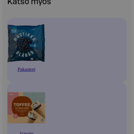
Katso myös
Pakasteet
Jäätelöt