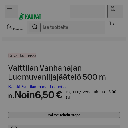
Hyppää sisältöön
Tuotteet
Ei valikoimassa
Vaittilan Vanhanajan
Luomuvaniljajäätelö 500 ml
Kaikki Vaittilan marjatila -tuotteet
vertailuhinta 13,00
Noin
6,50 €
13,00 €/l
n.
€/l
Valitse toimitustapa