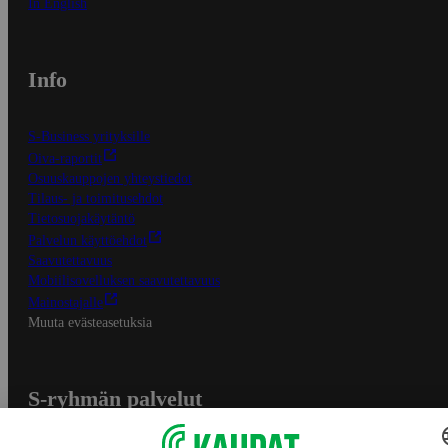
In English
Info
S-Business yrityksille
Oiva-raportit
Osuuskauppojen yhteystiedot
Tilaus- ja toimitusehdot
Tietosuojakäytäntö
Palvelun käyttöehdot
Saavutettavuus
Mobiilisovelluksen saavutettavuus
Mainostajalle
Muuta evästeasetuksia
S-ryhmän palvelut