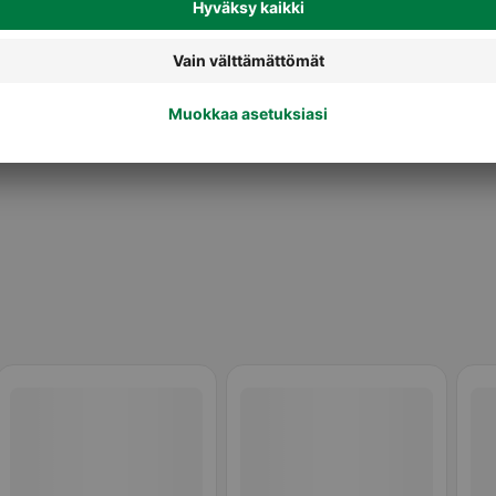
iruoka
Vanukkaat