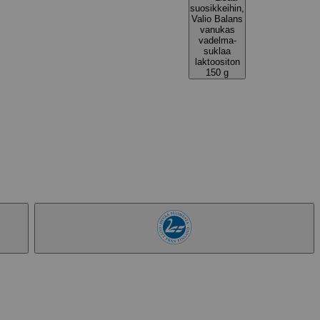
suosikkeihin,
Valio Balans
vanukas
vadelma-
suklaa
laktoositon
150 g