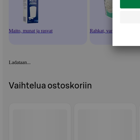
Maito, munat ja rasvat
Rahkat, vanukkaat ja jälk
Ladataan...
Vaihtelua ostoskoriin
Ohita listaus