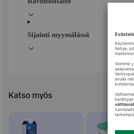
Ravintosisältö
Sijainti myymälässä
Katso myös