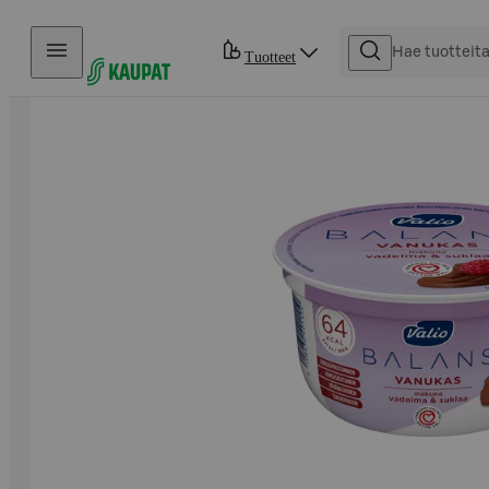
Hyppää sisältöön
Tuotteet