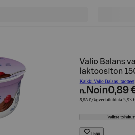
Valio Balans 
laktoositon 15
Kaikki Valio Balans -tuotteet
Noin
0,89 
n.
vertailuhinta 5,93 
5,93 €/kg
Valitse toimitu
Lisää