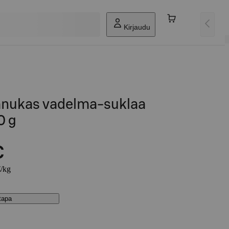
Kirjaudu
vanukas vadelma-suklaa
0 g
€
€/kg
stapa