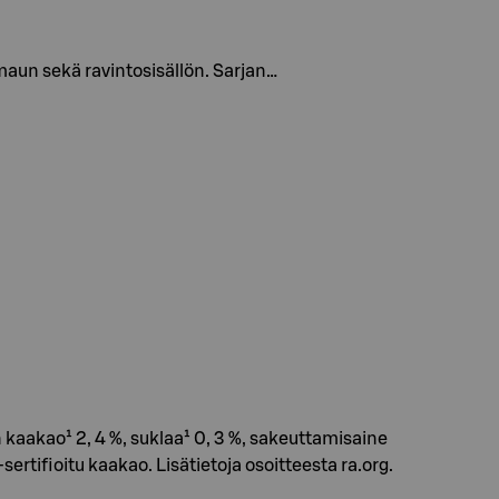
maun sekä ravintosisällön. Sarjan…
 kaakao¹ 2, 4 %, suklaa¹ 0, 3 %, sakeuttamisaine
ertifioitu kaakao. Lisätietoja osoitteesta ra.org.