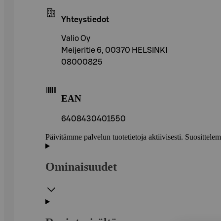
Yhteystiedot
Valio Oy
Meijeritie 6, 00370 HELSINKI
08000825
EAN
6408430401550
Päivitämme palvelun tuotetietoja aktiivisesti. Suositte
Ominaisuudet