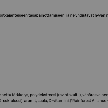
 pitkäjänteiseen tasapainottamiseen, ja ne yhdistävät hyvän 
nettu tärkkelys, polydekstroosi (ravintokuitu), vähärasvainen
sukraloosi), aromit, suola, D-vitamiini.|¹Rainforest Alliance -s