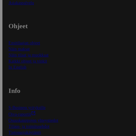
Asiakaspalvelu
Ohjeet
Ensitilaajan ohjeet
Näin maksat
Näin tilaat ja muokkaat
Kaikki ohjeet ja vinkit
In English
Info
S-Business yrityksille
Oiva-raportit
Osuuskauppojen yhteystiedot
Tilaus- ja toimitusehdot
Tietosuojakäytäntö