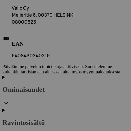
Valio Oy
Meijeritie 6, 00370 HELSINKI
08000825
EAN
6408430340316
Päivitämme palvelun tuotetietoja aktiivisesti. Suosittelemme
kuitenkin tarkistamaan ainesosat aina myös myyntipakkauksesta.
Ominaisuudet
Ravintosisältö