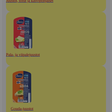
Juustot, tofut ja kasvipohjaiset
Pala- ja viipalejuustot
Gouda-juustot