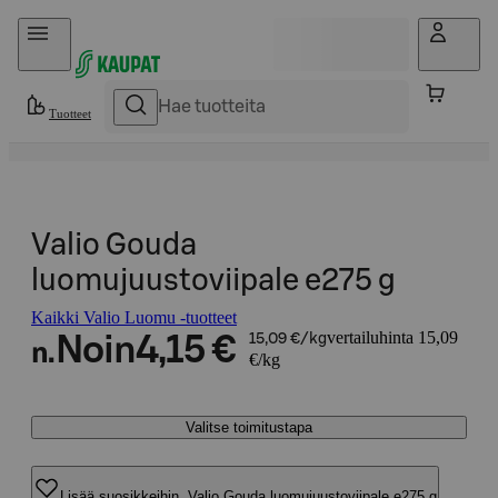
Hyppää sisältöön
Tuotteet
Valio Gouda
luomujuustoviipale e275 g
Kaikki Valio Luomu -tuotteet
vertailuhinta 15,09
Noin
4,15 €
15,09 €/kg
n.
€/kg
Valitse toimitustapa
Lisää suosikkeihin, Valio Gouda luomujuustoviipale e275 g