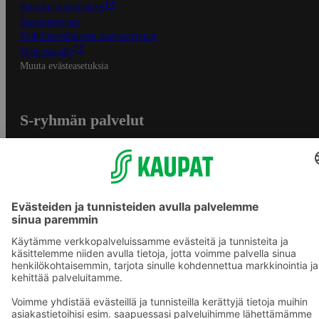
Palvelun käyttöehdot
Saavutettavuus
Mobiilisovelluksen saavutettavuus
Mainostajalle
Muuta evästeasetuksia
S-ryhmän palvelut
S-ryhmä
Asiakasomistajuus
Yhteishyvä Ruoka -sovellus
S-ostoslista -sovellus
Prisma.fi
Sokos.fi
S-Pankki
Yhteishyvä
Sokos Hotels
Raflaamo