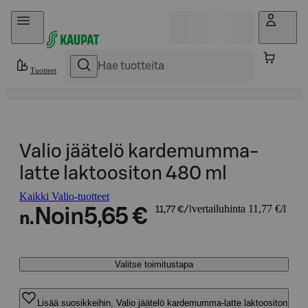
Hyppää sisältöön
Tuotteet
Valio jäätelö kardemumma-
latte laktoositon 480 ml
Kaikki Valio-tuotteet
vertailuhinta 11,77 €/l
Noin
5,65 €
11,77 €/l
n.
Valitse toimitustapa
Lisää suosikkeihin, Valio jäätelö kardemumma-latte laktoositon