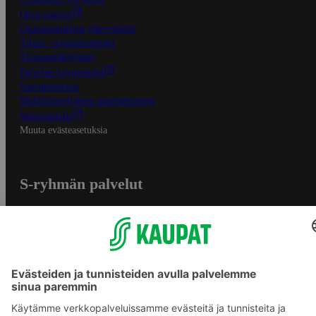
Oiva-raportit
Osuuskauppojen yhteystiedot
Tilaus- ja toimitusehdot
Tietosuojakäytäntö
Palvelun käyttöehdot
Saavutettavuus
Mobiilisovelluksen saavutettavuus
Mainostajalle
Muuta evästeasetuksia
S-ryhmän palvelut
S-ryhmä
Asiakasomistajuus
Yhteishyvä Ruoka -sovellus
S-ostoslista -sovellus
Prisma.fi
Sokos.fi