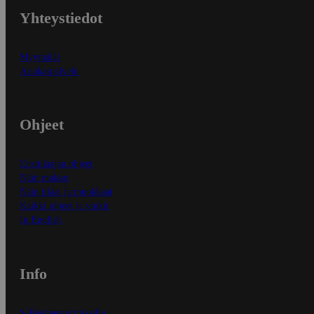
Yhteystiedot
Myymälät
Asiakaspalvelu
Ohjeet
Ensitilaajan ohjeet
Näin maksat
Näin tilaat ja muokkaat
Kaikki ohjeet ja vinkit
In English
Info
S-Business yrityksille