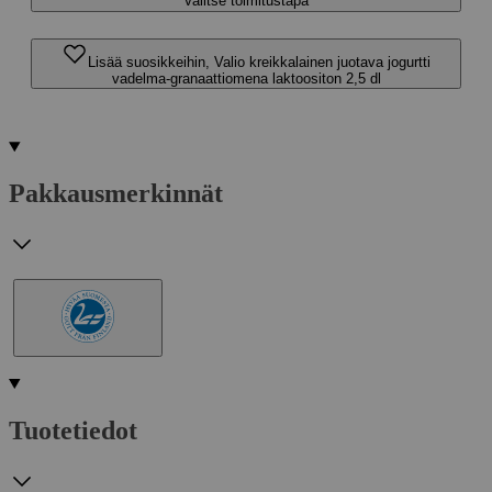
Valitse toimitustapa
Lisää suosikkeihin, Valio kreikkalainen juotava jogurtti
vadelma-granaattiomena laktoositon 2,5 dl
Pakkausmerkinnät
Tuotetiedot