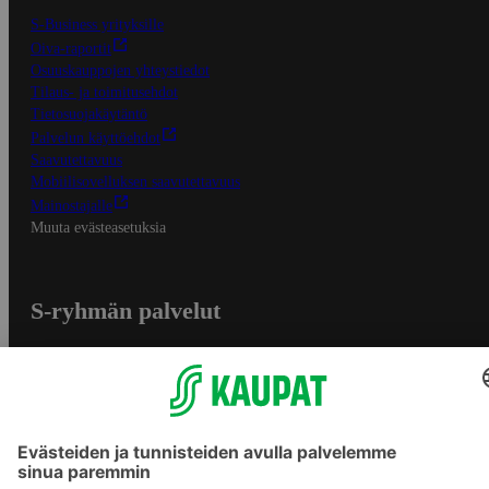
S-Business yrityksille
Oiva-raportit
Osuuskauppojen yhteystiedot
Tilaus- ja toimitusehdot
Tietosuojakäytäntö
Palvelun käyttöehdot
Saavutettavuus
Mobiilisovelluksen saavutettavuus
Mainostajalle
Muuta evästeasetuksia
S-ryhmän palvelut
S-ryhmä
Asiakasomistajuus
Yhteishyvä Ruoka -sovellus
S-ostoslista -sovellus
Prisma.fi