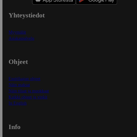
Yhteystiedot
Myymälät
Asiakaspalvelu
Ohjeet
Ensitilaajan ohjeet
Näin maksat
Näin tilaat ja muokkaat
Kaikki ohjeet ja vinkit
In English
Info