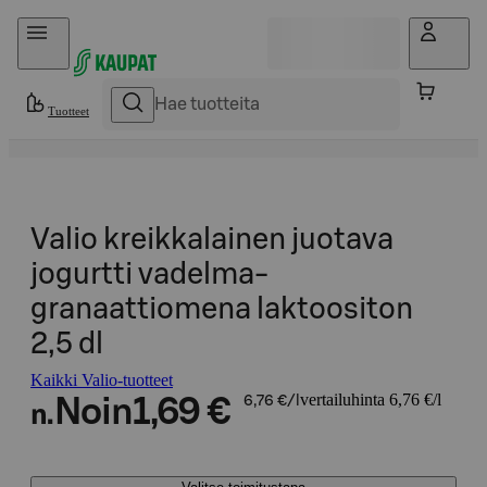
Hyppää sisältöön
Tuotteet
Valio kreikkalainen juotava
jogurtti vadelma-
granaattiomena laktoositon
2,5 dl
Kaikki Valio-tuotteet
vertailuhinta 6,76 €/l
Noin
1,69 €
6,76 €/l
n.