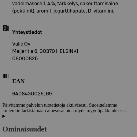
vadelmasose 1, 4 %, tärkkelys, sakeuttamisaine
(pektiinit), aromit, jogurttihapate, D-vitamiini.
Yhteystiedot
Valio Oy
Meijeritie 6, 00370 HELSINKI
08000825
EAN
6408430025169
Päivitämme palvelun tuotetietoja aktiivisesti. Suosittelemme
kuitenkin tarkistamaan ainesosat aina myös myyntipakkauksesta.
Ominaisuudet