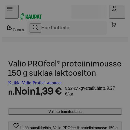
Hyppää sisältöön
Tuotteet
Valio PROfeel® proteiinimousse
150 g suklaa laktoositon
Kaikki Valio Profeel -tuotteet
vertailuhinta 9,27
Noin
1,39 €
9,27 €/kg
n.
€/kg
Valitse toimitustapa
Lisää suosikkeihin, Valio PROfeel® proteiinimousse 150 g