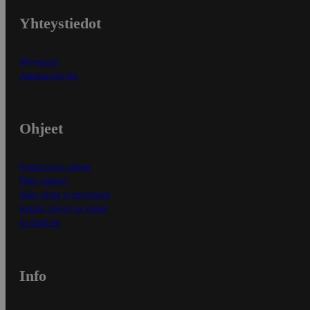
Yhteystiedot
Myymälät
Asiakaspalvelu
Ohjeet
Ensitilaajan ohjeet
Näin maksat
Näin tilaat ja muokkaat
Kaikki ohjeet ja vinkit
In English
Info