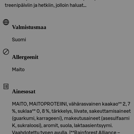
treenipäiviin ja hetkiin, jolloin haluat…
Valmistusmaa
Suomi
Allergeenit
Maito
Ainesosat
MAITO, MAITOPROTEIINI, vähärasvainen kaakao** 2, 7
%, suklaa** 0, 8 %, tärkkelys, liivate, sakeuttamisaineet
(guarkumi, karrageeni), makeutusaineet (asesulfaami
K, sukraloosi), aromit, suola, laktaasientsyymi.
Vaahdotettu typen avulla. |**Rainforest Alliance –