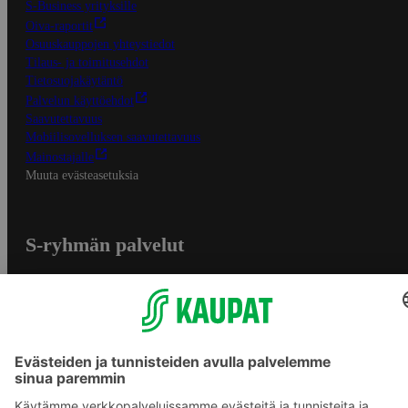
S-Business yrityksille
Oiva-raportit
Osuuskauppojen yhteystiedot
Tilaus- ja toimitusehdot
Tietosuojakäytäntö
Palvelun käyttöehdot
Saavutettavuus
Mobiilisovelluksen saavutettavuus
Mainostajalle
Muuta evästeasetuksia
S-ryhmän palvelut
S-ryhmä
Asiakasomistajuus
Yhteishyvä Ruoka -sovellus
S-ostoslista -sovellus
Prisma.fi
Sokos.fi