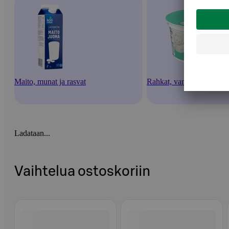
Maito, munat ja rasvat
Rahkat, vanukkaat ja jälk
Ladataan...
Vaihtelua ostoskoriin
Ohita listaus