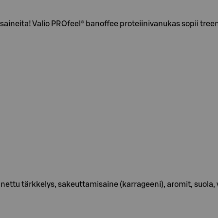
neita! Valio PROfeel® banoffee proteiinivanukas sopii treenipä
ettu tärkkelys, sakeuttamisaine (karrageeni), aromit, suola, v