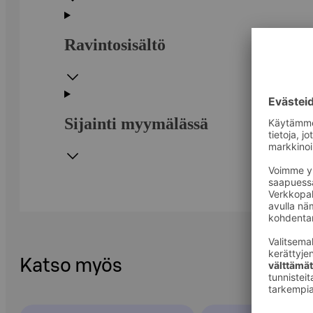
Ravintosisältö
Sijainti myymälässä
Katso myös