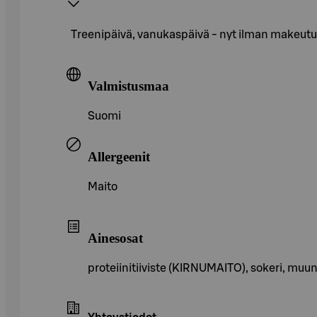
Treenipäivä, vanukaspäivä - nyt ilman makeutusai
Valmistusmaa
Suomi
Allergeenit
Maito
Ainesosat
proteiinitiiviste (KIRNUMAITO), sokeri, muunn