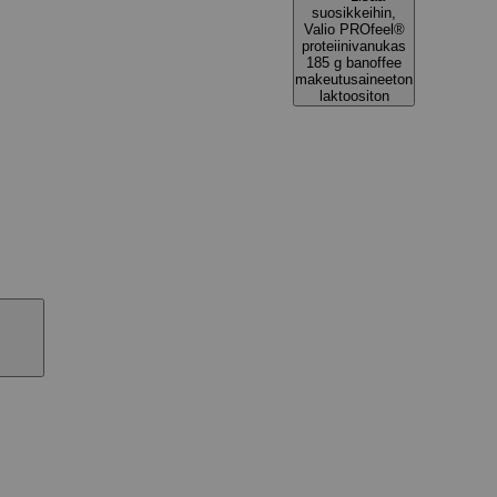
suosikkeihin,
Valio PROfeel®
proteiinivanukas
185 g banoffee
makeutusaineeton
laktoositon