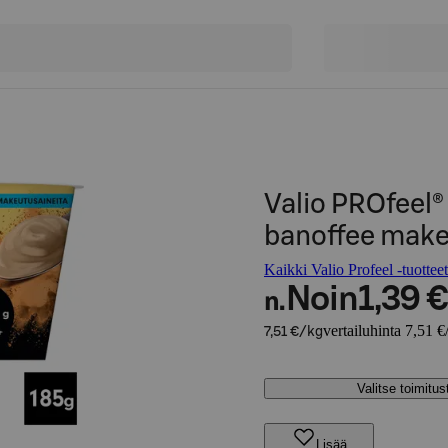
Valio PROfeel®
banoffee make
Kaikki Valio Profeel -tuotteet
Noin
1,39 €
n.
vertailuhinta 7,51 €
7,51 €/kg
Valitse toimitu
Lisää