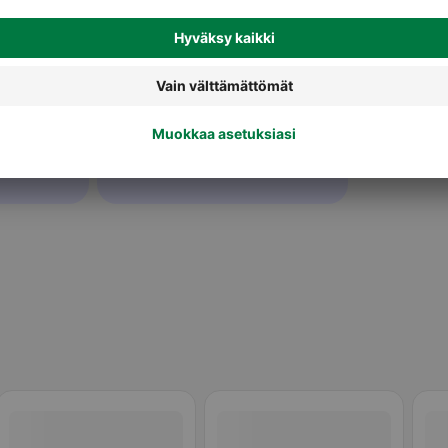
iruoka
Vanukkaat