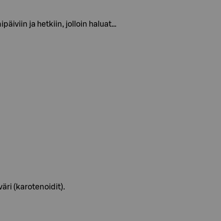
iviin ja hetkiin, jolloin haluat…
äri (karotenoidit).