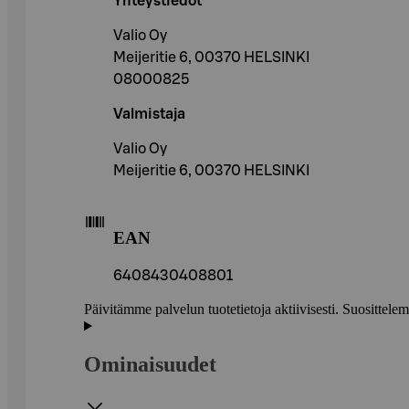
Yhteystiedot
Valio Oy
Meijeritie 6, 00370 HELSINKI
08000825
Valmistaja
Valio Oy
Meijeritie 6, 00370 HELSINKI
EAN
6408430408801
Päivitämme palvelun tuotetietoja aktiivisesti. Suositte
Ominaisuudet