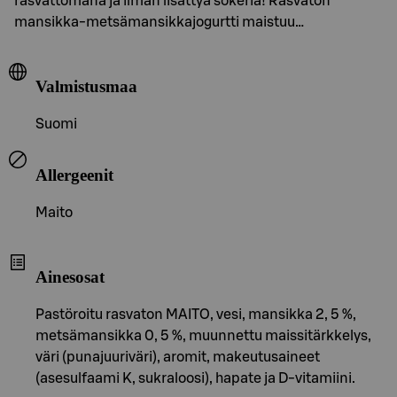
rasvattomana ja ilman lisättyä sokeria! Rasvaton
mansikka-metsämansikkajogurtti maistuu…
Valmistusmaa
Suomi
Allergeenit
Maito
Ainesosat
Pastöroitu rasvaton MAITO, vesi, mansikka 2, 5 %,
metsämansikka 0, 5 %, muunnettu maissitärkkelys,
väri (punajuuriväri), aromit, makeutusaineet
(asesulfaami K, sukraloosi), hapate ja D-vitamiini.