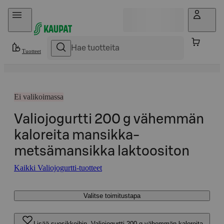
Hyppää sisältöön
Tuotteet
Ei valikoimassa
Valiojogurtti 200 g vähemmän
kaloreita mansikka-
metsämansikka laktoositon
Kaikki Valiojogurtti-tuotteet
Valitse toimitustapa
Lisää suosikkeihin, Valiojogurtti 200 g vähemmän kaloreita