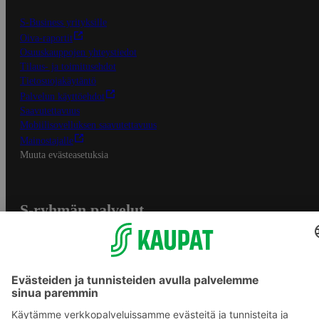
S-Business yrityksille
Oiva-raportit
Osuuskauppojen yhteystiedot
Tilaus- ja toimitusehdot
Tietosuojakäytäntö
Palvelun käyttöehdot
Saavutettavuus
Mobiilisovelluksen saavutettavuus
Mainostajalle
Muuta evästeasetuksia
S-ryhmän palvelut
S-ryhmä
Asiakasomistajuus
Yhteishyvä Ruoka -sovellus
S-ostoslista -sovellus
Prisma.fi