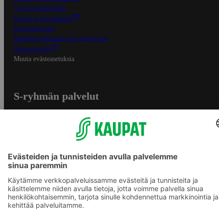
Tietosuojakäytäntö
Palvelun käyttöehdot
Saavutettavuus
Mobiilisovelluksen saavutettavuus
Mainostajalle
Muuta evästeasetuksia
S-ryhmän palvelut
S-ryhmä
Asiakasomistajuus
Yhteishyvä Ruoka -sovellus
S-ostoslista -sovellus
Prisma.fi
Sokos.fi
S-Pankki
Yhteishyvä
Sokos Hotels