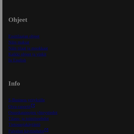
Ohjeet
Ensitilaajan ohjeet
Näin maksat
Näin tilaat ja muokkaat
Kaikki ohjeet ja vinkit
In English
Info
S-Business yrityksille
Oiva-raportit
Osuuskauppojen yhteystiedot
Tilaus- ja toimitusehdot
Tietosuojakäytäntö
Palvelun käyttöehdot