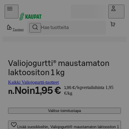
Hyppää sisältöön
Tuotteet
Valiojogurtti® maustamaton
laktoositon 1 kg
Kaikki Valiojogurtti-tuotteet
vertailuhinta 1,95
Noin
1,95 €
1,95 €/kg
n.
€/kg
Valitse toimitustapa
Lisää suosikkeihin, Valiojogurtti® maustamaton laktoositon 1