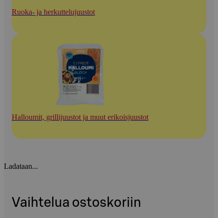
Ruoka- ja herkuttelujuustot
Halloumit, grillijuustot ja muut erikoisjuustot
Ladataan...
Vaihtelua ostoskoriin