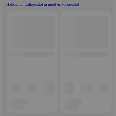
Halloumit, grillijuustot ja muut erikoisjuustot
Ohita listaus