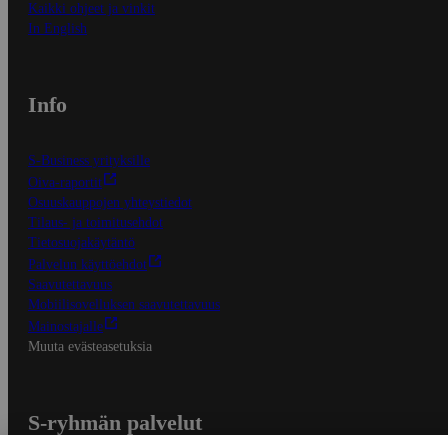
Kaikki ohjeet ja vinkit
In English
Info
S-Business yrityksille
Oiva-raportit
Osuuskauppojen yhteystiedot
Tilaus- ja toimitusehdot
Tietosuojakäytäntö
Palvelun käyttöehdot
Saavutettavuus
Mobiilisovelluksen saavutettavuus
Mainostajalle
Muuta evästeasetuksia
S-ryhmän palvelut