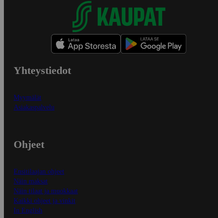
Yhteystiedot
Myymälät
Asiakaspalvelu
Ohjeet
Ensitilaajan ohjeet
Näin maksat
Näin tilaat ja muokkaat
Kaikki ohjeet ja vinkit
In English