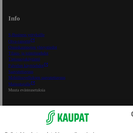
Info
S-Business yrityksille
Oiva-raportit
Osuuskauppojen yhteystiedot
Tilaus- ja toimitusehdot
Tietosuojakäytäntö
Palvelun käyttöehdot
Saavutettavuus
Mobiilisovelluksen saavutettavuus
Mainostajalle
Muuta evästeasetuksia
S-ryhmän palvelut
S-ryhmä