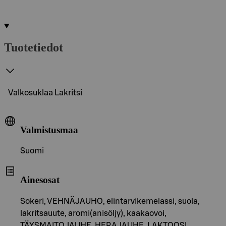
Tuotetiedot
Valkosuklaa Lakritsi
Valmistusmaa
Suomi
Ainesosat
Sokeri, VEHNÄJAUHO, elintarvikemelassi, suola,
lakritsauute, aromi(anisöljy), kaakaovoi,
TÄYSMAITOJAUHE, HERAJAUHE, LAKTOOSI,