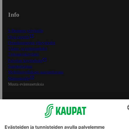
Info
S-Business yrityksille
Oiva-raportit
Osuuskauppojen yhteystiedot
Tilaus- ja toimitusehdot
Tietosuojakäytäntö
Palvelun käyttöehdot
Saavutettavuus
Mobiilisovelluksen saavutettavuus
Mainostajalle
Muuta evästeasetuksia
S-ryhmän palvelut
S-ryhmä