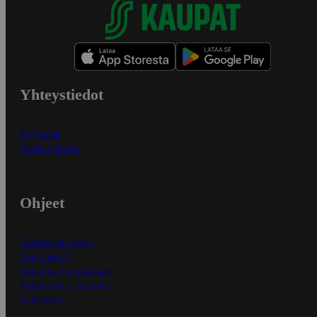
Yhteystiedot
Myymälät
Asiakaspalvelu
Ohjeet
Ensitilaajan ohjeet
Näin maksat
Näin tilaat ja muokkaat
Kaikki ohjeet ja vinkit
In English