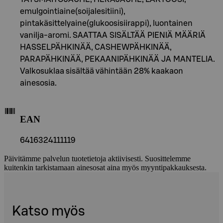
emulgointiaine(soijalesitiini),
pintakäsittelyaine(glukoosisiirappi), luontainen
vanilja-aromi. SAATTAA SISÄLTÄÄ PIENIÄ MÄÄRIÄ
HASSELPÄHKINÄÄ, CASHEWPÄHKINÄÄ,
PARAPÄHKINÄÄ, PEKAANIPÄHKINÄÄ JA MANTELIA.
Valkosuklaa sisältää vähintään 28% kaakaon
ainesosia.
EAN
6416324111119
Päivitämme palvelun tuotetietoja aktiivisesti. Suosittelemme
kuitenkin tarkistamaan ainesosat aina myös myyntipakkauksesta.
Katso myös