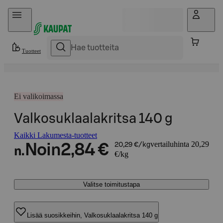
Hyppää sisältöön
Tuotteet
Ei valikoimassa
Valkosuklaalakritsa 140 g
Kaikki Lakumesta-tuotteet
vertailuhinta 20,29
Noin
2,84 €
20,29 €/kg
n.
€/kg
Valitse toimitustapa
Lisää suosikkeihin, Valkosuklaalakritsa 140 g