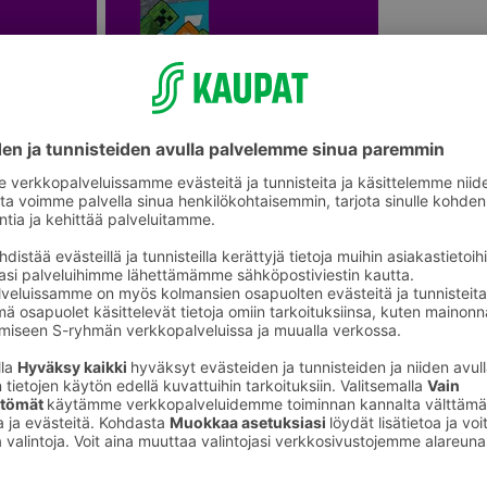
Kylpypyyhkeet