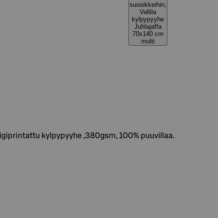
suosikkeihin,
Vallila
kylpypyyhe
Juhlajaffa
70x140 cm
multi
Digiprintattu kylpypyyhe ,380gsm, 100% puuvillaa.