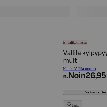
Ei valikoimassa
Vallila kylpyp
multi
Kaikki Vallila-tuotteet
Noin
26,95
n.
Valitse toimitu
Lisää