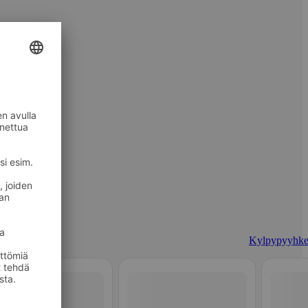
Kylpypyyhke