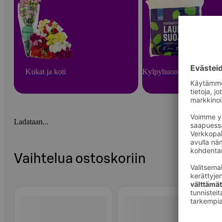
Kukat ja koti
Kylpyhuone ja sauna
Ladataan...
Vaihtelua ostoskoriin
Ohita listaus