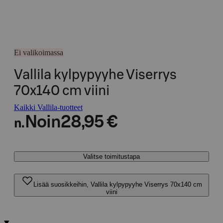
Ei valikoimassa
Vallila kylpypyyhe Viserrys
70x140 cm viini
Kaikki Vallila-tuotteet
Noin
28,95 €
n.
Valitse toimitustapa
Lisää suosikkeihin, Vallila kylpypyyhe Viserrys 70x140 cm
viini