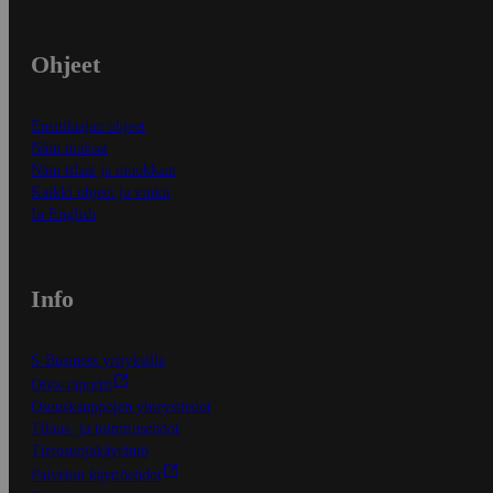
Ohjeet
Ensitilaajan ohjeet
Näin maksat
Näin tilaat ja muokkaat
Kaikki ohjeet ja vinkit
In English
Info
S-Business yrityksille
Oiva-raportit
Osuuskauppojen yhteystiedot
Tilaus- ja toimitusehdot
Tietosuojakäytäntö
Palvelun käyttöehdot