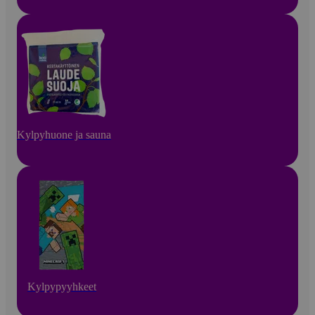
Kylpyhuone ja sauna
Kylpypyyhkeet