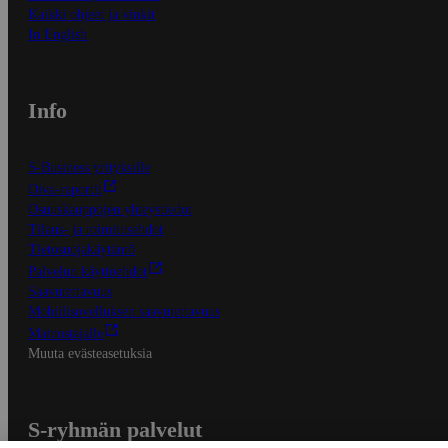
Kaikki ohjeet ja vinkit
In English
Info
S-Business yrityksille
Oiva-raportit
Osuuskauppojen yhteystiedot
Tilaus- ja toimitusehdot
Tietosuojakäytäntö
Palvelun käyttöehdot
Saavutettavuus
Mobiilisovelluksen saavutettavuus
Mainostajalle
Muuta evästeasetuksia
S-ryhmän palvelut