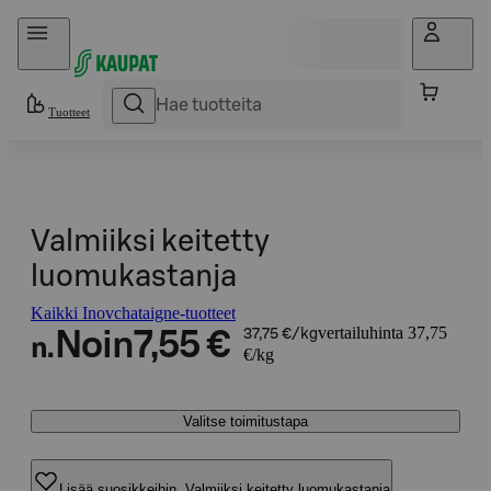
Hyppää sisältöön
Tuotteet
Valmiiksi keitetty
luomukastanja
Kaikki Inovchataigne-tuotteet
vertailuhinta 37,75
Noin
7,55 €
37,75 €/kg
n.
€/kg
Valitse toimitustapa
Lisää suosikkeihin, Valmiiksi keitetty luomukastanja