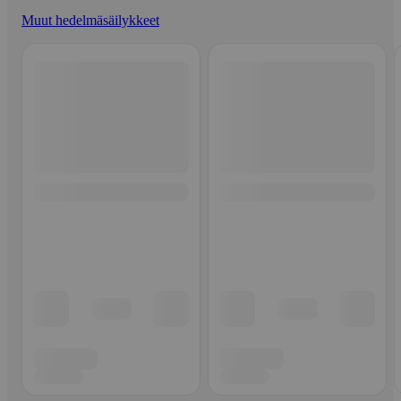
Muut hedelmäsäilykkeet
Ohita listaus