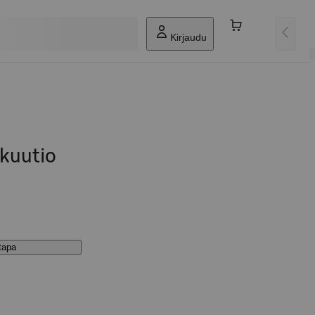
Kirjaudu
kuutio
stapa