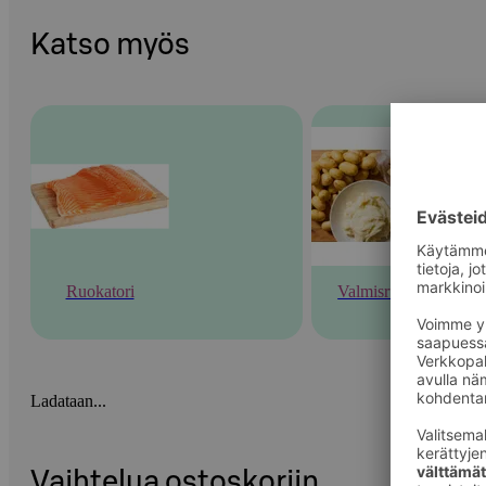
Katso myös
Ruokatori
Valmisruoka
Ladataan...
Vaihtelua ostoskoriin