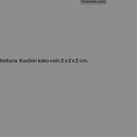
Ananaskuutio
oituna. Kuution koko noin 2 x 2 x 2 cm.