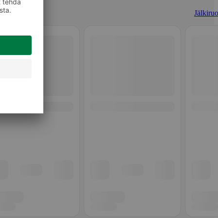
Jälkiruo