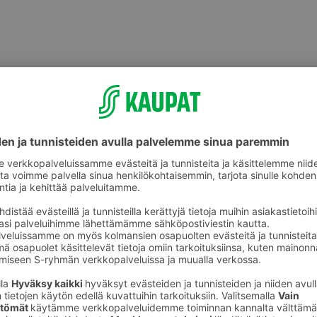
Jälkiruoat