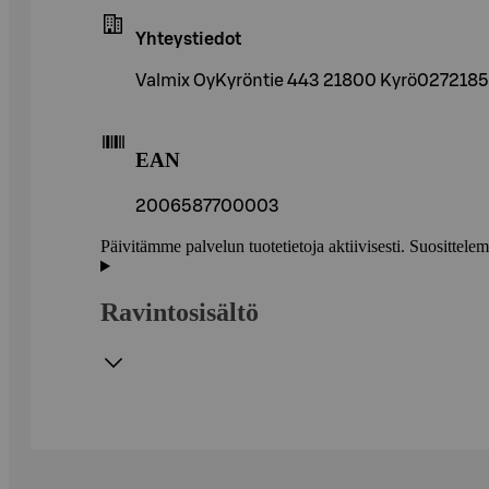
Yhteystiedot
Valmix OyKyröntie 443 21800 Kyrö027218
EAN
2006587700003
Päivitämme palvelun tuotetietoja aktiivisesti. Suositte
Ravintosisältö