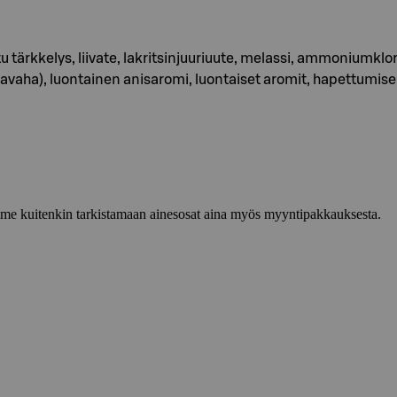
tärkkelys, liivate, lakritsinjuuriuute, melassi, ammoniumkloridi
bavaha), luontainen anisaromi, luontaiset aromit, hapettumis
lemme kuitenkin tarkistamaan ainesosat aina myös myyntipakkauksesta.