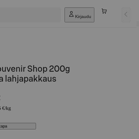
Kirjaudu
ouvenir Shop 200g
ma lahjapakkaus
€
5 €/kg
stapa