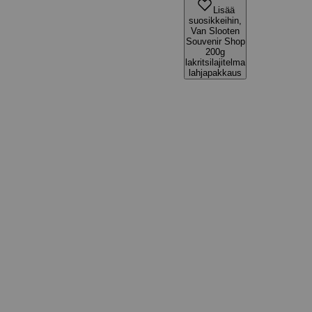
Lisää
suosikkeihin,
Van Slooten
Souvenir Shop
200g
lakritsilajitelma
lahjapakkaus