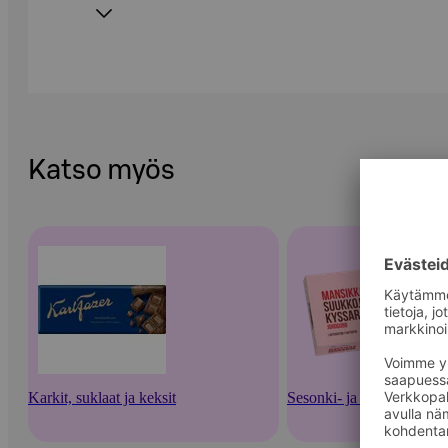
Katso myös
Karkit, suklaat ja keksit
Sesonki- ja lahjamakeiset