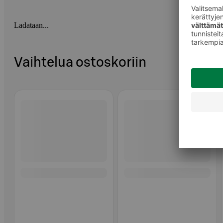
Ladataan...
Vaihtelua ostoskoriin
Ohita listaus