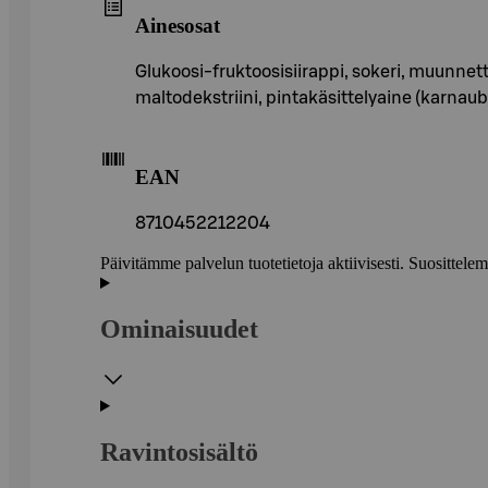
Ainesosat
Glukoosi-fruktoosisiirappi, sokeri, muunnettu 
maltodekstriini, pintakäsittelyaine (karnau
EAN
8710452212204
Päivitämme palvelun tuotetietoja aktiivisesti. Suositte
Ominaisuudet
Ravintosisältö