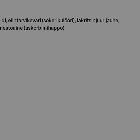
, elintarvikeväri (sokerikulööri), lakritsinjuurijauhe,
enestoaine (askorbiinihappo).