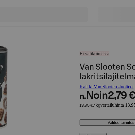
Ei valikoimassa
Van Slooten S
lakritsilajitel
Kaikki Van Slooten -tuotteet
Noin
2,79 
n.
vertailuhinta 13,9
13,95 €/kg
Valitse toimitu