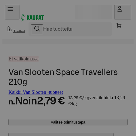
Hyppää sisältöön
Tuotteet
Ei valikoimassa
Van Slooten Space Travellers
210g
Kaikki Van Slooten -tuotteet
vertailuhinta 13,29
Noin
2,79 €
13,29 €/kg
n.
€/kg
Valitse toimitustapa