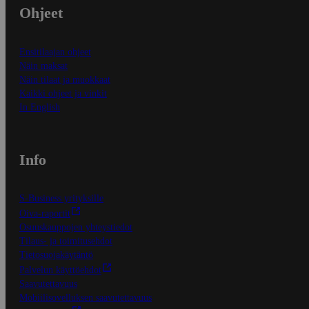
Ohjeet
Ensitilaajan ohjeet
Näin maksat
Näin tilaat ja muokkaat
Kaikki ohjeet ja vinkit
In English
Info
S-Business yrityksille
Oiva-raportit
Osuuskauppojen yhteystiedot
Tilaus- ja toimitusehdot
Tietosuojakäytäntö
Palvelun käyttöehdot
Saavutettavuus
Mobiilisovelluksen saavutettavuus