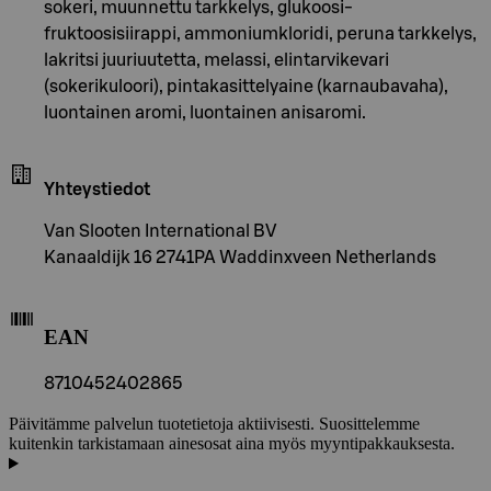
sokeri, muunnettu tarkkelys, glukoosi-
fruktoosisiirappi, ammoniumkloridi, peruna tarkkelys,
lakritsi juuriuutetta, melassi, elintarvikevari
(sokerikuloori), pintakasittelyaine (karnaubavaha),
luontainen aromi, luontainen anisaromi.
Yhteystiedot
Van Slooten International BV
Kanaaldijk 16 2741PA Waddinxveen Netherlands
EAN
8710452402865
Päivitämme palvelun tuotetietoja aktiivisesti. Suosittelemme
kuitenkin tarkistamaan ainesosat aina myös myyntipakkauksesta.