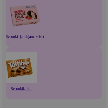
Sesonki- ja lahjamakeiset
Sesonkikarkit