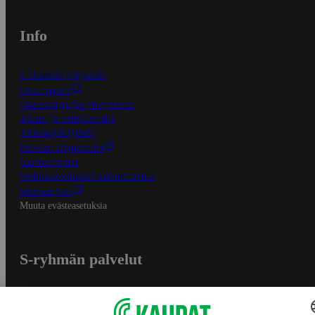
Info
S-Business yrityksille
Oiva-raportit
Osuuskauppojen yhteystiedot
Tilaus- ja toimitusehdot
Tietosuojakäytäntö
Palvelun käyttöehdot
Saavutettavuus
Mobiilisovelluksen saavutettavuus
Mainostajalle
Muuta evästeasetuksia
S-ryhmän palvelut
S-ryhmä