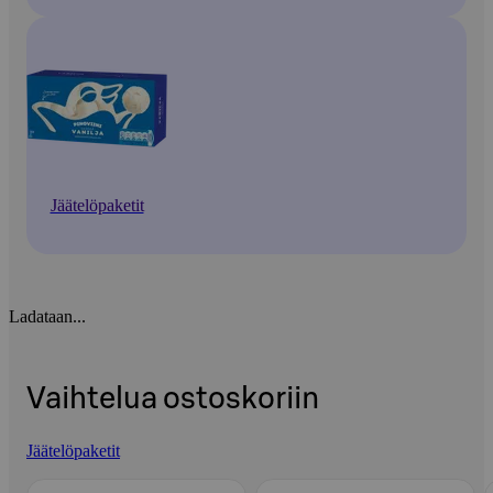
Jäätelöpaketit
Ladataan...
Vaihtelua ostoskoriin
Jäätelöpaketit
Ohita listaus