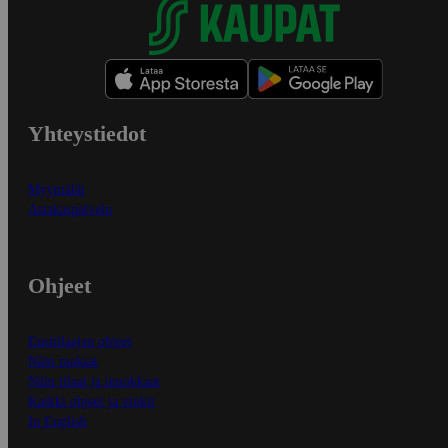
Yhteystiedot
Myymälät
Asiakaspalvelu
Ohjeet
Ensitilaajan ohjeet
Näin maksat
Näin tilaat ja muokkaat
Kaikki ohjeet ja vinkit
In English