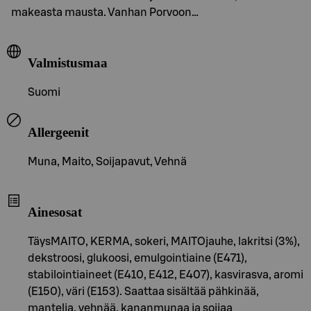
makeasta mausta. Vanhan Porvoon…
Valmistusmaa
Suomi
Allergeenit
Muna, Maito, Soijapavut, Vehnä
Ainesosat
TäysMAITO, KERMA, sokeri, MAITOjauhe, lakritsi (3%),
dekstroosi, glukoosi, emulgointiaine (E471),
stabilointiaineet (E410, E412, E407), kasvirasva, aromi
(E150), väri (E153). Saattaa sisältää pähkinää,
mantelia, vehnää, kananmunaa ja soijaa