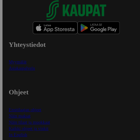
Yhteystiedot
Myymälät
Asiakaspalvelu
Ohjeet
Ensitilaajan ohjeet
Näin maksat
Näin tilaat ja muokkaat
Kaikki ohjeet ja vinkit
In English