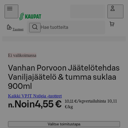
Hyppää sisältöön
Tuotteet
Ei valikoimassa
Vanhan Porvoon Jäätelötehdas
Vaniljajäätelö & tumma suklaa
900ml
Kaikki VPJT Nstlgia -tuotteet
vertailuhinta 10,11
Noin
4,55 €
10,11 €/kg
n.
€/kg
Valitse toimitustapa