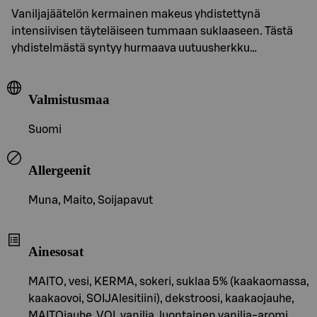
Vaniljajäätelön kermainen makeus yhdistettynä
intensiivisen täyteläiseen tummaan suklaaseen. Tästä
yhdistelmästä syntyy hurmaava uutuusherkku…
Valmistusmaa
Suomi
Allergeenit
Muna, Maito, Soijapavut
Ainesosat
MAITO, vesi, KERMA, sokeri, suklaa 5% (kaakaomassa,
kaakaovoi, SOIJAlesitiini), dekstroosi, kaakaojauhe,
MAITOjauhe, VOI, vanilja, luontainen vanilja-aromi,