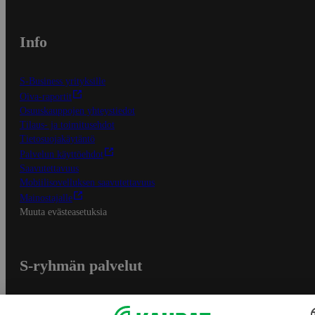
Info
S-Business yrityksille
Oiva-raportit
Osuuskauppojen yhteystiedot
Tilaus- ja toimitusehdot
Tietosuojakäytäntö
Palvelun käyttöehdot
Saavutettavuus
Mobiilisovelluksen saavutettavuus
Mainostajalle
Muuta evästeasetuksia
S-ryhmän palvelut
S-ryhmä