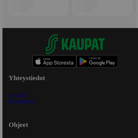
Yhteystiedot
Myymälät
Asiakaspalvelu
Ohjeet