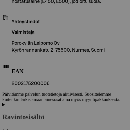
nostatusaine (E450, E500), jodioitu suola.
Yhteystiedot
Valmistaja
Porokylän Leipomo Oy
Kyrönrannankatu 2, 75500, Nurmes, Suomi
EAN
2003175200006
Päivitämme palvelun tuotetietoja aktiivisesti. Suosittelemme
kuitenkin tarkistamaan ainesosat aina myös myyntipakkauksesta.
Ravintosisältö