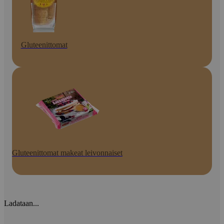
Gluteenittomat
Gluteenittomat makeat leivonnaiset
Ladataan...