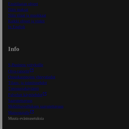
Ensitilaajan ohjeet
Näin maksat
Näin tilaat ja muokkaat
Kaikki ohjeet ja vinkit
In English
Info
S-Business yrityksille
Oiva-raportit
Osuuskauppojen yhteystiedot
Tilaus- ja toimitusehdot
Tietosuojakäytäntö
Palvelun käyttöehdot
Saavutettavuus
Mobiilisovelluksen saavutettavuus
Mainostajalle
Muuta evästeasetuksia