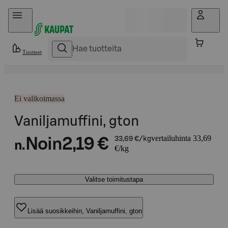
Hyppää sisältöön
Tuotteet
Ei valikoimassa
Vaniljamuffini, gton
vertailuhinta 33,69
Noin
2,19 €
33,69 €/kg
n.
€/kg
Valitse toimitustapa
Lisää suosikkeihin, Vaniljamuffini, gton