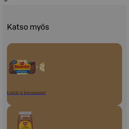
Katso myös
Leivät ja leivonnaiset