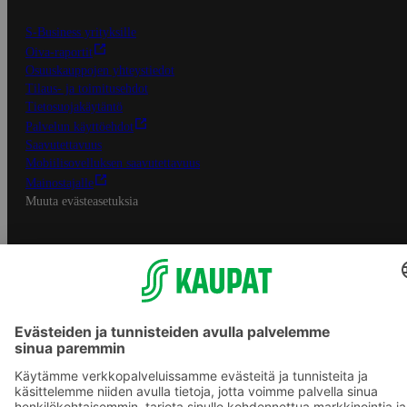
S-Business yrityksille
Oiva-raportit
Osuuskauppojen yhteystiedot
Tilaus- ja toimitusehdot
Tietosuojakäytäntö
Palvelun käyttöehdot
Saavutettavuus
Mobiilisovelluksen saavutettavuus
Mainostajalle
Muuta evästeasetuksia
S-ryhmän palvelut
S-ryhmä
Asiakasomistajuus
Yhteishyvä Ruoka -sovellus
S-ostoslista -sovellus
Prisma.fi