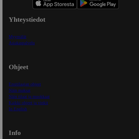
Yhteystiedot
Myymälät
Asiakaspalvelu
Ohjeet
Ensitilaajan ohjeet
Näin maksat
Näin tilaat ja muokkaat
Kaikki ohjeet ja vinkit
In English
Info