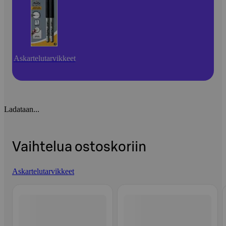
Askartelutarvikkeet
Ladataan...
Vaihtelua ostoskoriin
Askartelutarvikkeet
Ohita listaus