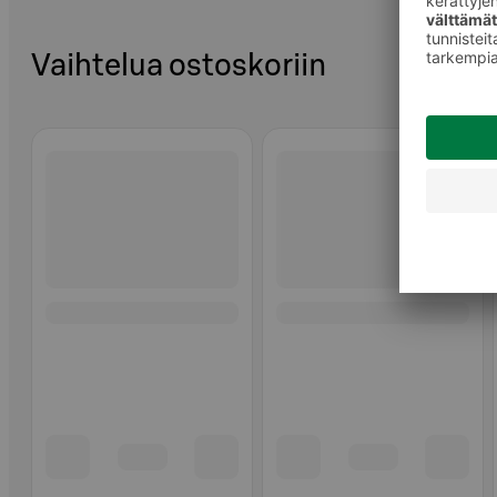
Vaihtelua ostoskoriin
Ohita listaus