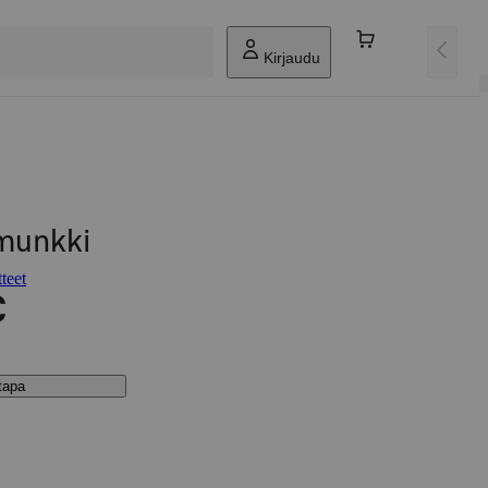
Kirjaudu
munkki
teet
€
stapa