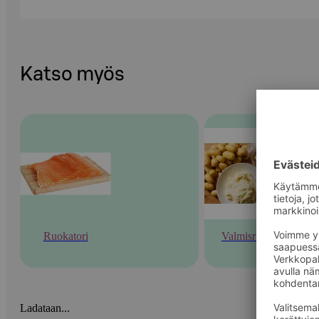
Katso myös
Ruokatori
Valmisruoka
Ladataan...