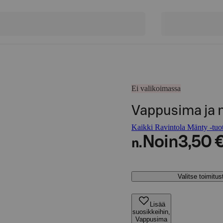
Ei valikoimassa
Vappusima ja 
Kaikki Ravintola Mänty -tuot
Noin
3,50 
n.
Valitse toimitu
Lisää
suosikkeihin,
Vappusima