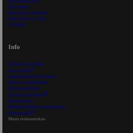
Ensitilaajan ohjeet
Näin maksat
Näin tilaat ja muokkaat
Kaikki ohjeet ja vinkit
In English
Info
S-Business yrityksille
Oiva-raportit
Osuuskauppojen yhteystiedot
Tilaus- ja toimitusehdot
Tietosuojakäytäntö
Palvelun käyttöehdot
Saavutettavuus
Mobiilisovelluksen saavutettavuus
Mainostajalle
Muuta evästeasetuksia