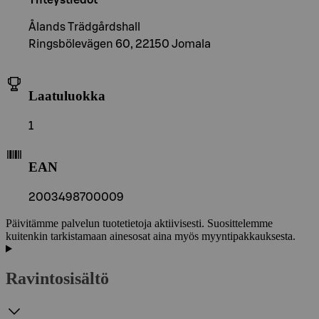
Ålands Trädgårdshall
Ringsbölevägen 60, 22150 Jomala
Laatuluokka
1
EAN
2003498700009
Päivitämme palvelun tuotetietoja aktiivisesti. Suosittelemme
kuitenkin tarkistamaan ainesosat aina myös myyntipakkauksesta.
Ravintosisältö