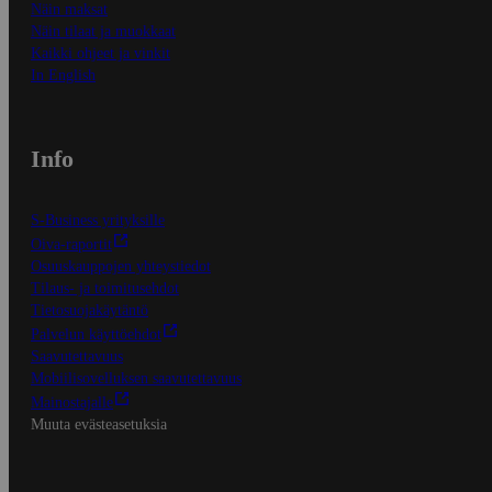
Näin maksat
Näin tilaat ja muokkaat
Kaikki ohjeet ja vinkit
In English
Info
S-Business yrityksille
Oiva-raportit
Osuuskauppojen yhteystiedot
Tilaus- ja toimitusehdot
Tietosuojakäytäntö
Palvelun käyttöehdot
Saavutettavuus
Mobiilisovelluksen saavutettavuus
Mainostajalle
Muuta evästeasetuksia