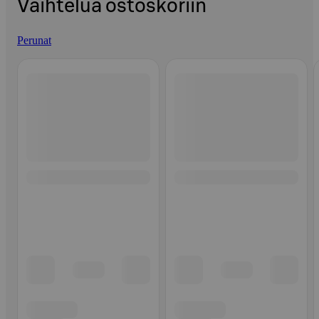
Vaihtelua ostoskoriin
Perunat
Ohita listaus