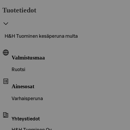
Tuotetiedot
H&H Tuominen kesäperuna multa
Valmistusmaa
Ruotsi
Ainesosat
Varhaisperuna
Yhteystiedot
H&H Tuominen Oy