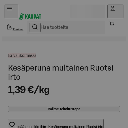
Hyppää sisältöön
Tuotteet
Ei valikoimassa
Kesäperuna multainen Ruotsi
irto
1,39 €/kg
Valitse toimitustapa
Lisää suosikkeihin, Kesäperuna multainen Ruotsi irto