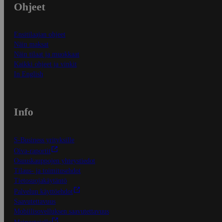
Ohjeet
Ensitilaajan ohjeet
Näin maksat
Näin tilaat ja muokkaat
Kaikki ohjeet ja vinkit
In English
Info
S-Business yrityksille
Oiva-raportit
Osuuskauppojen yhteystiedot
Tilaus- ja toimitusehdot
Tietosuojakäytäntö
Palvelun käyttöehdot
Saavutettavuus
Mobiilisovelluksen saavutettavuus