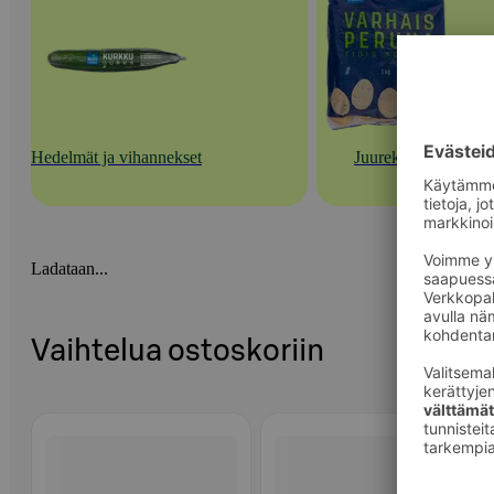
Hedelmät ja vihannekset
Juurekset
Ladataan...
Vaihtelua ostoskoriin
Ohita listaus