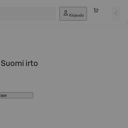
Kirjaudu
 Suomi irto
stapa