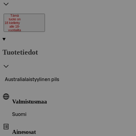
Tämä
tuote on
18
kielletty
alle 18-
vuotiailta
Tuotetiedot
Australialaistyylinen pils
Valmistusmaa
Suomi
Ainesosat