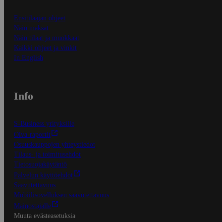
Ensitilaajan ohjeet
Näin maksat
Näin tilaat ja muokkaat
Kaikki ohjeet ja vinkit
In English
Info
S-Business yrityksille
Oiva-raportit
Osuuskauppojen yhteystiedot
Tilaus- ja toimitusehdot
Tietosuojakäytäntö
Palvelun käyttöehdot
Saavutettavuus
Mobiilisovelluksen saavutettavuus
Mainostajalle
Muuta evästeasetuksia