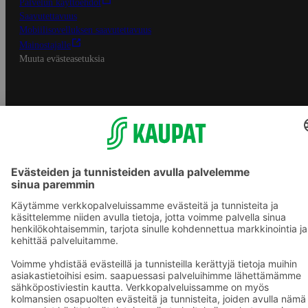
Palvelun käyttöehdot
Saavutettavuus
Mobiilisovelluksen saavutettavuus
Mainostajalle
Muuta evästeasetuksia
S-ryhmän palvelut
S-ryhmä
Asiakasomistajuus
Yhteishyvä Ruoka -sovellus
S-ostoslista -sovellus
Prisma.fi
Sokos.fi
S-Pankki
Yhteishyvä
Sokos Hotels
Raflaamo