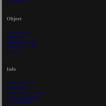
Asiakaspalvelu
Ohjeet
Ensitilaajan ohjeet
Näin maksat
Näin tilaat ja muokkaat
Kaikki ohjeet ja vinkit
In English
Info
S-Business yrityksille
Oiva-raportit
Osuuskauppojen yhteystiedot
Tilaus- ja toimitusehdot
Tietosuojakäytäntö