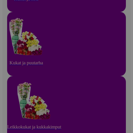
Kukat ja puutarha
Leikkokukat ja kukkakimput