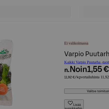
Ei valikoimassa
Varpio Puutarh
Kaikki Varpio Puutarha -tuot
Noin
1,55 €
n.
vertailuhinta 11,9
11,92 €/kg
Valitse toimitu
Lisää
suosikkeihin,