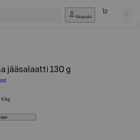
Kirjaudu
a jääsalaatti 130 g
teet
2 €/kg
stapa