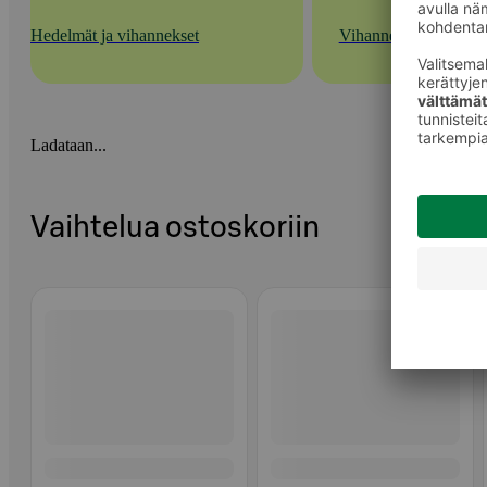
Hedelmät ja vihannekset
Vihannekset
Ladataan...
Vaihtelua ostoskoriin
Ohita listaus