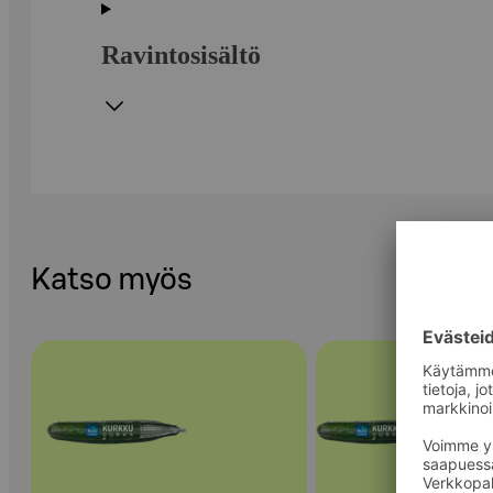
Ravintosisältö
Katso myös