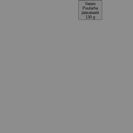
Varpio
Puutarha
jääsalaatti
130 g