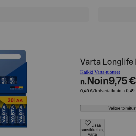
Varta Longlif
Kaikki Varta-tuotteet
Noin
9,75 €
n.
vertailuhinta 0,49
0,49 €/kpl
Valitse toimitu
Lisää
suosikkeihin,
Varta