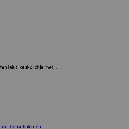
kuten lelut, kauko-ohjaimet,…
rta-household.com