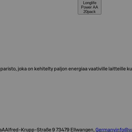
Longlife
Power AA
20pack
risto, joka on kehitelty paljon energiaa vaativille laitteille 
AAlfred-Krupp-Straße 9 73479 Ellwangen,
Germanyinfo@va