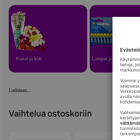
Kukat ja koti
Lamput ja paristot
Ladataan...
Vaihtelua ostoskoriin
Ohita listaus