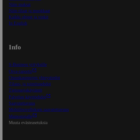
Näin maksat
Näin tilaat ja muokkaat
Kaikki ohjeet ja vinkit
In English
Info
S-Business yrityksille
Oiva-raportit
Osuuskauppojen yhteystiedot
Tilaus- ja toimitusehdot
Tietosuojakäytäntö
Palvelun käyttöehdot
Saavutettavuus
Mobiilisovelluksen saavutettavuus
Mainostajalle
Muuta evästeasetuksia