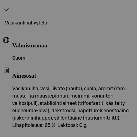
Vasikanlihahyytelö
Valmistusmaa
Suomi
Ainesosat
Vasikanliha, vesi, liivate (nauta), suola, aromit (mm.
musta- ja maustepippuri, meirami, korianteri,
valkosipuli), stabilointiaineet (trifosfaatit, käsitelty
eucheuma-levä), dekstroosi, hapettumisenestoaine
(askorbiinihappo), säilöntäaine (natriumnitriitti).
Lihapitoisuus: 65 %. Laktoosi: 0 g.