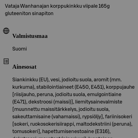
Vataja Wanhanajan korppukinkku viipale 165g
gluteeniton sinapiton
Valmistusmaa
Suomi
Ainesosat
Siankinkku (EU), vesi, jodioitu suola, aromit (mm.
kurkuma), stabilointiaineet (E450, E451), korppujauhe
[riisijauho, peruna, jodioitu suola, emulgointiaine
(E471), dekstroosi (maissi)], liemitysainevalmiste
[muunnettu maissitärkkelys, jodioitu suola,
sakeuttamisaine (vahamaissi), rypsiöljy], fariinisokeri
[sokeri, ruokosokerisiirappi, maltodekstriini (peruna),
tomusokeri], hapettumisenestoaine (E316),