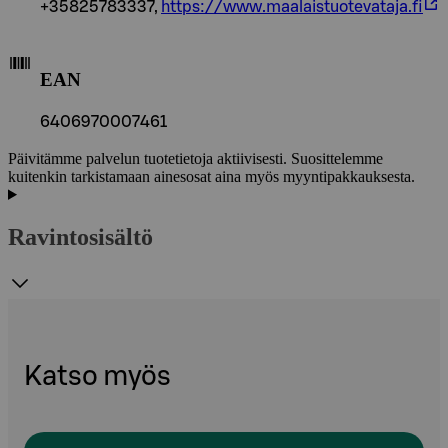
+35825783337,
https://www.maalaistuotevataja.fi
EAN
6406970007461
Päivitämme palvelun tuotetietoja aktiivisesti. Suosittelemme
kuitenkin tarkistamaan ainesosat aina myös myyntipakkauksesta.
Ravintosisältö
Katso myös