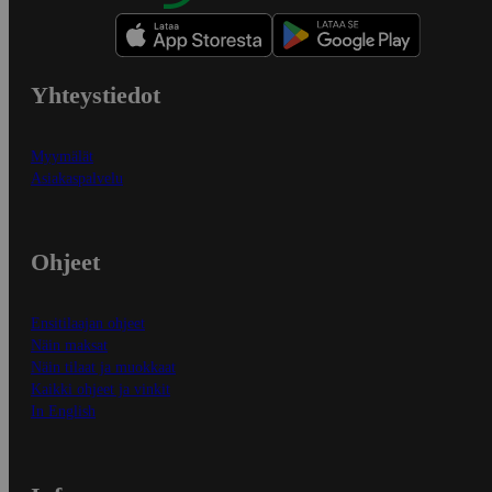
Yhteystiedot
Myymälät
Asiakaspalvelu
Ohjeet
Ensitilaajan ohjeet
Näin maksat
Näin tilaat ja muokkaat
Kaikki ohjeet ja vinkit
In English