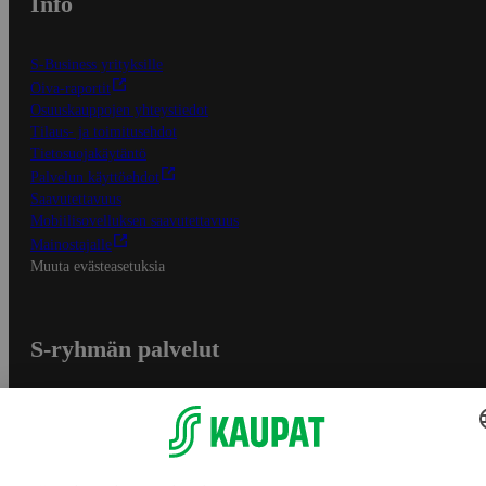
Info
S-Business yrityksille
Oiva-raportit
Osuuskauppojen yhteystiedot
Tilaus- ja toimitusehdot
Tietosuojakäytäntö
Palvelun käyttöehdot
Saavutettavuus
Mobiilisovelluksen saavutettavuus
Mainostajalle
Muuta evästeasetuksia
S-ryhmän palvelut
S-ryhmä
Asiakasomistajuus
Yhteishyvä Ruoka -sovellus
S-ostoslista -sovellus