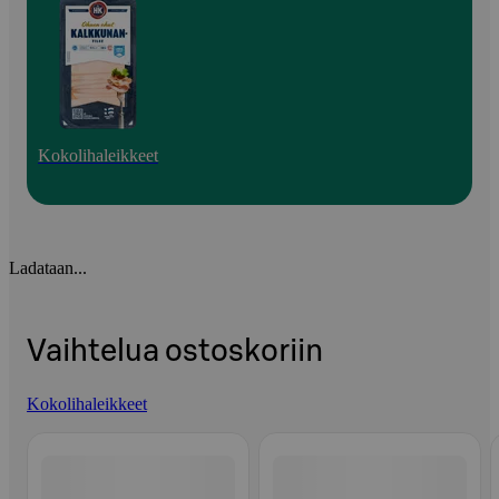
Kokolihaleikkeet
Ladataan...
Vaihtelua ostoskoriin
Kokolihaleikkeet
Ohita listaus