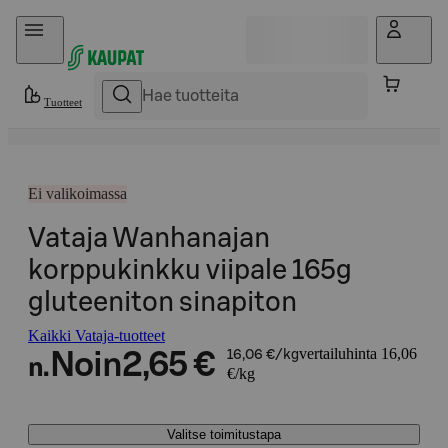
Hyppää sisältöön
Tuotteet
Ei valikoimassa
Vataja Wanhanajan
korppukinkku viipale 165g
gluteeniton sinapiton
Kaikki Vataja-tuotteet
vertailuhinta 16,06
Noin
2,65 €
16,06 €/kg
n.
€/kg
Valitse toimitustapa